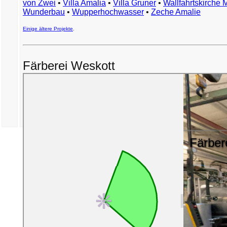
von Zwei
•
Villa Amalia
•
Villa Gruner
•
Wallfahrtskirche 
Wunderbau
•
Wupperhochwasser
•
Zeche Amalie
Einige ältere Projekte
.
Färberei Weskott