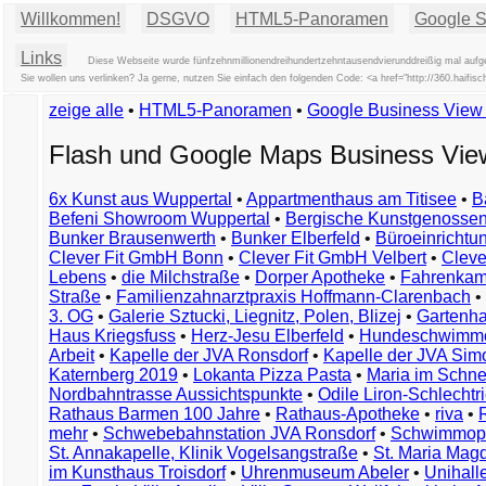
Willkommen!
DSGVO
HTML5-Panoramen
Google St
Links
Diese Webseite wurde fünfzehnmillionendreihundertzehntausendvierunddreißig mal aufge
Sie wollen uns verlinken? Ja gerne, nutzen Sie einfach den folgenden Code: <a href="http://360.hai
zeige alle
•
HTML5-Panoramen
•
Google Business Vie
Flash und Google Maps Business Vi
6x Kunst aus Wuppertal
•
Appartmenthaus am Titisee
•
B
Befeni Showroom Wuppertal
•
Bergische Kunstgenossen
Bunker Brausenwerth
•
Bunker Elberfeld
•
Büroeinricht
Clever Fit GmbH Bonn
•
Clever Fit GmbH Velbert
•
Clever
Lebens
•
die Milchstraße
•
Dorper Apotheke
•
Fahrenkam
Straße
•
Familienzahnarztpraxis Hoffmann-Clarenbach
•
3. OG
•
Galerie Sztucki, Liegnitz, Polen, Blizej
•
Gartenha
Haus Kriegsfuss
•
Herz-Jesu Elberfeld
•
Hundeschwimme
Arbeit
•
Kapelle der JVA Ronsdorf
•
Kapelle der JVA Si
Katernberg 2019
•
Lokanta Pizza Pasta
•
Maria im Schn
Nordbahntrasse Aussichtspunkte
•
Odile Liron-Schlecht
Rathaus Barmen 100 Jahre
•
Rathaus-Apotheke
•
riva
•
mehr
•
Schwebebahnstation JVA Ronsdorf
•
Schwimmop
St. Annakapelle, Klinik Vogelsangstraße
•
St. Maria Mag
im Kunsthaus Troisdorf
•
Uhrenmuseum Abeler
•
Unihall