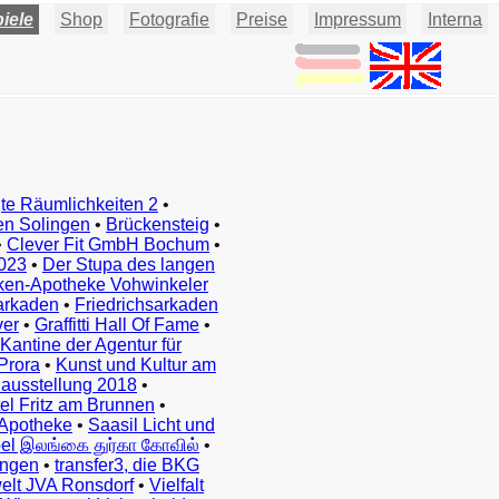
iele
Shop
Fotografie
Preise
Impressum
Interna
te Räumlichkeiten 2
•
en Solingen
•
Brückensteig
•
•
Clever Fit GmbH Bochum
•
023
•
Der Stupa des langen
ken-Apotheke Vohwinkeler
arkaden
•
Friedrichsarkaden
ver
•
Graffitti Hall Of Fame
•
Kantine der Agentur für
Prora
•
Kunst und Kultur am
ausstellung 2018
•
el Fritz am Brunnen
•
Apotheke
•
Saasil Licht und
el இலங்கை துர்கா கோவில்
•
ingen
•
transfer3, die BKG
elt JVA Ronsdorf
•
Vielfalt