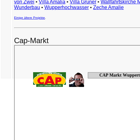
von Zwei
•
Villa Amalia
•
Villa Gruner
•
Wallfahrtskirche 
Wunderbau
•
Wupperhochwasser
•
Zeche Amalie
Einige ältere Projekte
.
Cap-Markt