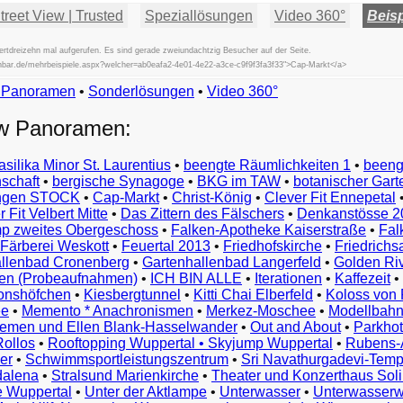
reet View | Trusted
Speziallösungen
Video 360°
Beisp
tdreizehn mal aufgerufen. Es sind gerade zweiundachtzig Besucher auf der Seite.
ischbar.de/mehrbeispiele.aspx?welcher=ab0eafa2-4e01-4e22-a3ce-c9f9f3fa3f33">Cap-Markt</a>
w Panoramen
•
Beispiele
Sonderlösungen
•
Video 360°
Examples
ew Panoramen:
Exemples
Esempi
asilika Minor St. Laurentius
•
beengte Räumlichkeiten 1
•
beeng
Vorbeelden
schaft
•
bergische Synagoge
•
BKG im TAW
•
botanischer Gart
Przykłady
ungen STOCK
•
Cap-Markt
•
Christ-König
•
Clever Fit Ennepetal
Ejemplos
 Fit Velbert Mitte
•
Das Zittern des Fälschers
•
Denkanstösse 2
Örnekler
p zweites Obergeschoss
•
Falken-Apotheke Kaiserstraße
•
Fal
Παραδείγματα
Färberei Weskott
•
Feuertal 2013
•
Friedhofskirche
•
Friedrichs
Примеры
llenbad Cronenberg
•
Gartenhallenbad Langerfeld
•
Golden Ri
n (Probeaufnahmen)
•
ICH BIN ALLE
•
Iterationen
•
Kaffezeit
•
示
monshöfchen
•
Kiesbergtunnel
•
Kitti Chai Elberfeld
•
Koloss von 
例
ee
•
Memento * Anachronismen
•
Merkez-Moschee
•
Modellbahn
例
riemen und Ellen Blank-Hasselwander
•
Out and About
•
Parkhot
Rollos
•
Rooftopping Wuppertal • Skyjump Wuppertal
•
Rubens-
예
er
•
Schwimmsportleistungszentrum
•
Sri Navathurgadevi-Temp
dalena
•
Stralsund Marienkirche
•
Theater und Konzerthaus Sol
e Wuppertal
•
Unter der Aktlampe
•
Unterwasser
•
Unterwasserw