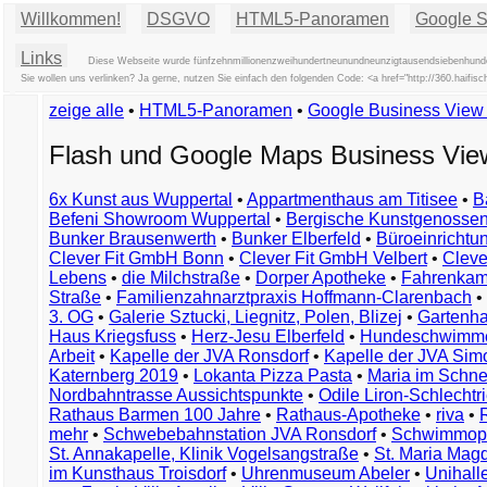
Willkommen!
DSGVO
HTML5-Panoramen
Google St
Links
Diese Webseite wurde fünfzehnmillionenzweihundertneunundneunzigtausendsiebenhunder
Sie wollen uns verlinken? Ja gerne, nutzen Sie einfach den folgenden Code: <a href="http://360.haif
zeige alle
•
HTML5-Panoramen
•
Google Business Vie
Flash und Google Maps Business Vi
6x Kunst aus Wuppertal
•
Appartmenthaus am Titisee
•
B
Befeni Showroom Wuppertal
•
Bergische Kunstgenossen
Bunker Brausenwerth
•
Bunker Elberfeld
•
Büroeinricht
Clever Fit GmbH Bonn
•
Clever Fit GmbH Velbert
•
Clever
Lebens
•
die Milchstraße
•
Dorper Apotheke
•
Fahrenkam
Straße
•
Familienzahnarztpraxis Hoffmann-Clarenbach
•
3. OG
•
Galerie Sztucki, Liegnitz, Polen, Blizej
•
Gartenha
Haus Kriegsfuss
•
Herz-Jesu Elberfeld
•
Hundeschwimme
Arbeit
•
Kapelle der JVA Ronsdorf
•
Kapelle der JVA Si
Katernberg 2019
•
Lokanta Pizza Pasta
•
Maria im Schn
Nordbahntrasse Aussichtspunkte
•
Odile Liron-Schlecht
Rathaus Barmen 100 Jahre
•
Rathaus-Apotheke
•
riva
•
mehr
•
Schwebebahnstation JVA Ronsdorf
•
Schwimmop
St. Annakapelle, Klinik Vogelsangstraße
•
St. Maria Mag
im Kunsthaus Troisdorf
•
Uhrenmuseum Abeler
•
Unihall