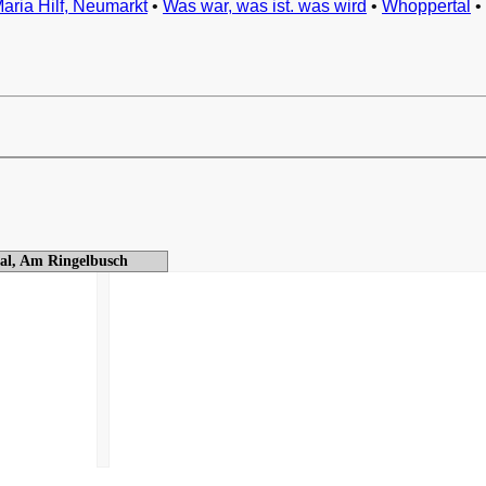
Maria Hilf, Neumarkt
•
Was war, was ist. was wird
•
Whoppertal
•