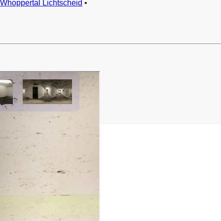
Whoppertal Lichtscheid
•