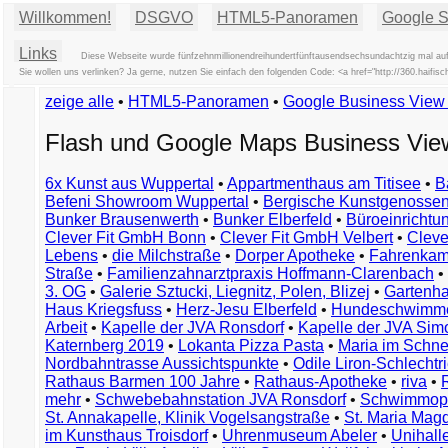
Willkommen!
DSGVO
HTML5-Panoramen
Google St
Links
Diese Webseite wurde fünfzehnmillionendreihundertfünftausendsechsundachtzig mal auf
Sie wollen uns verlinken? Ja gerne, nutzen Sie einfach den folgenden Code: <a href="http://360.hai
zeige alle
•
HTML5-Panoramen
•
Google Business Vie
Flash und Google Maps Business Vi
6x Kunst aus Wuppertal
•
Appartmenthaus am Titisee
•
B
Befeni Showroom Wuppertal
•
Bergische Kunstgenossen
Bunker Brausenwerth
•
Bunker Elberfeld
•
Büroeinricht
Clever Fit GmbH Bonn
•
Clever Fit GmbH Velbert
•
Clever
Lebens
•
die Milchstraße
•
Dorper Apotheke
•
Fahrenkam
Straße
•
Familienzahnarztpraxis Hoffmann-Clarenbach
•
3. OG
•
Galerie Sztucki, Liegnitz, Polen, Blizej
•
Gartenha
Haus Kriegsfuss
•
Herz-Jesu Elberfeld
•
Hundeschwimme
Arbeit
•
Kapelle der JVA Ronsdorf
•
Kapelle der JVA Si
Katernberg 2019
•
Lokanta Pizza Pasta
•
Maria im Schn
Nordbahntrasse Aussichtspunkte
•
Odile Liron-Schlecht
Rathaus Barmen 100 Jahre
•
Rathaus-Apotheke
•
riva
•
mehr
•
Schwebebahnstation JVA Ronsdorf
•
Schwimmop
St. Annakapelle, Klinik Vogelsangstraße
•
St. Maria Mag
im Kunsthaus Troisdorf
•
Uhrenmuseum Abeler
•
Unihall