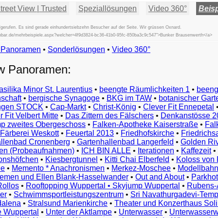
reet View | Trusted
Speziallösungen
Video 360°
Beisp
gerufen. Es sind gerade einhundertsiebzehn Besucher auf der Seite. Wir grüssen Oxnard.
fischbar.de/mehrbeispiele.aspx?welcher=4f9d3824-bc36-41b0-95fc-850ba3c9c547">Bunker Brausenwerth</a>
w Panoramen
•
Beispiele
Sonderlösungen
•
Video 360°
Examples
ew Panoramen:
Exemples
Esempi
asilika Minor St. Laurentius
•
beengte Räumlichkeiten 1
•
beeng
Vorbeelden
schaft
•
bergische Synagoge
•
BKG im TAW
•
botanischer Gart
Przykłady
ungen STOCK
•
Cap-Markt
•
Christ-König
•
Clever Fit Ennepetal
Ejemplos
 Fit Velbert Mitte
•
Das Zittern des Fälschers
•
Denkanstösse 2
Örnekler
p zweites Obergeschoss
•
Falken-Apotheke Kaiserstraße
•
Fal
Παραδείγματα
Färberei Weskott
•
Feuertal 2013
•
Friedhofskirche
•
Friedrichs
Примеры
llenbad Cronenberg
•
Gartenhallenbad Langerfeld
•
Golden Ri
n (Probeaufnahmen)
•
ICH BIN ALLE
•
Iterationen
•
Kaffezeit
•
示
monshöfchen
•
Kiesbergtunnel
•
Kitti Chai Elberfeld
•
Koloss von 
例
ee
•
Memento * Anachronismen
•
Merkez-Moschee
•
Modellbahn
例
riemen und Ellen Blank-Hasselwander
•
Out and About
•
Parkhot
Rollos
•
Rooftopping Wuppertal • Skyjump Wuppertal
•
Rubens-
예
er
•
Schwimmsportleistungszentrum
•
Sri Navathurgadevi-Temp
dalena
•
Stralsund Marienkirche
•
Theater und Konzerthaus Sol
e Wuppertal
•
Unter der Aktlampe
•
Unterwasser
•
Unterwasserw