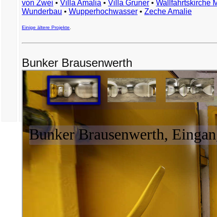
von Zwei
•
Villa Amalia
•
Villa Gruner
•
Wallfahrtskirche 
Wunderbau
•
Wupperhochwasser
•
Zeche Amalie
Einige ältere Projekte
.
Bunker Brausenwerth