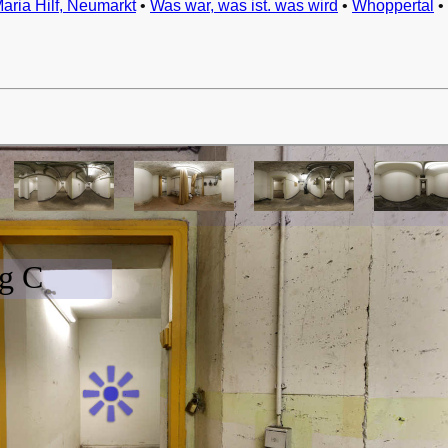
Maria Hilf, Neumarkt
•
Was war, was ist. was wird
•
Whoppertal
•