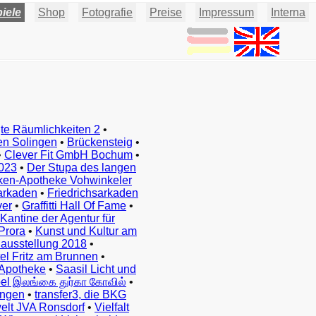
iele
Shop
Fotografie
Preise
Impressum
Interna
te Räumlichkeiten 2
•
en Solingen
•
Brückensteig
•
•
Clever Fit GmbH Bochum
•
023
•
Der Stupa des langen
ken-Apotheke Vohwinkeler
arkaden
•
Friedrichsarkaden
ver
•
Graffitti Hall Of Fame
•
Kantine der Agentur für
Prora
•
Kunst und Kultur am
ausstellung 2018
•
el Fritz am Brunnen
•
Apotheke
•
Saasil Licht und
el இலங்கை துர்கா கோவில்
•
ingen
•
transfer3, die BKG
elt JVA Ronsdorf
•
Vielfalt