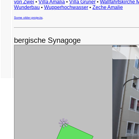
von Zwei
•
Villa Amalia
•
Villa Gruner
•
Wallfahrtskirche 
Wunderbau
•
Wupperhochwasser
•
Zeche Amalie
Some older projects
.
bergische Synagoge