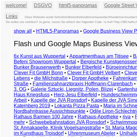
welcome!
DSGVO
html5-panoramas
Google Street 
Links
Diese Webseite wurde fünfzehnmillionendreihundertviertausendachthundertsechsundacht
Sie wollen uns verlinken? Ja gerne, nutzen Sie einfach den folgenden Code: <a href="http://360.hai
show all
•
HTML5-Panoramas
•
Google Business View 
Flash und Google Maps Business Vi
6x Kunst aus Wuppertal
•
Appartmenthaus am Titisee
•
B
Befeni Showroom Wuppertal
•
Bergische Kunstgenossen
Bunker Brausenwerth
•
Bunker Elberfeld
•
Büroeinricht
Clever Fit GmbH Bonn
•
Clever Fit GmbH Velbert
•
Clever
Lebens
•
die Milchstraße
•
Dorper Apotheke
•
Fahrenkam
Straße
•
Familienzahnarztpraxis Hoffmann-Clarenbach
•
3. OG
•
Galerie Sztucki, Liegnitz, Polen, Blizej
•
Gartenha
Haus Kriegsfuss
•
Herz-Jesu Elberfeld
•
Hundeschwimme
Arbeit
•
Kapelle der JVA Ronsdorf
•
Kapelle der JVA Si
Katernberg 2019
•
Lokanta Pizza Pasta
•
Maria im Schn
Nordbahntrasse Aussichtspunkte
•
Odile Liron-Schlecht
Rathaus Barmen 100 Jahre
•
Rathaus-Apotheke
•
riva
•
mehr
•
Schwebebahnstation JVA Ronsdorf
•
Schwimmop
St. Annakapelle, Klinik Vogelsangstraße
•
St. Maria Mag
im Kunsthaus Troisdorf
•
Uhrenmuseum Abeler
•
Unihall