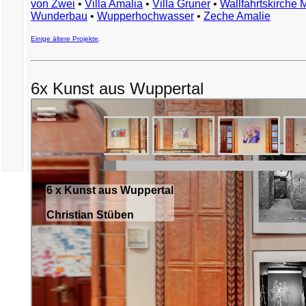
von Zwei
•
Villa Amalia
•
Villa Gruner
•
Wallfahrtskirche 
Wunderbau
•
Wupperhochwasser
•
Zeche Amalie
Einige ältere Projekte
.
6x Kunst aus Wuppertal