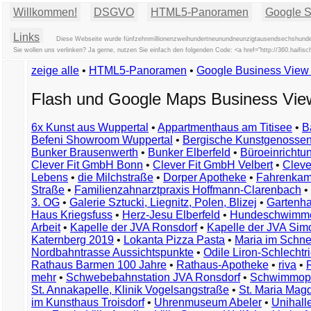
Willkommen!
DSGVO
HTML5-Panoramen
Google St
Links
Diese Webseite wurde fünfzehnmillionenzweihundertneunundneunzigtausendsechshundertv
Sie wollen uns verlinken? Ja gerne, nutzen Sie einfach den folgenden Code: <a href="http://360.ha
zeige alle
•
HTML5-Panoramen
•
Google Business Vie
Flash und Google Maps Business Vi
6x Kunst aus Wuppertal
•
Appartmenthaus am Titisee
•
B
Befeni Showroom Wuppertal
•
Bergische Kunstgenossen
Bunker Brausenwerth
•
Bunker Elberfeld
•
Büroeinricht
Clever Fit GmbH Bonn
•
Clever Fit GmbH Velbert
•
Clever
Lebens
•
die Milchstraße
•
Dorper Apotheke
•
Fahrenkam
Straße
•
Familienzahnarztpraxis Hoffmann-Clarenbach
•
3. OG
•
Galerie Sztucki, Liegnitz, Polen, Blizej
•
Gartenha
Haus Kriegsfuss
•
Herz-Jesu Elberfeld
•
Hundeschwimme
Arbeit
•
Kapelle der JVA Ronsdorf
•
Kapelle der JVA Si
Katernberg 2019
•
Lokanta Pizza Pasta
•
Maria im Schn
Nordbahntrasse Aussichtspunkte
•
Odile Liron-Schlecht
Rathaus Barmen 100 Jahre
•
Rathaus-Apotheke
•
riva
•
mehr
•
Schwebebahnstation JVA Ronsdorf
•
Schwimmop
St. Annakapelle, Klinik Vogelsangstraße
•
St. Maria Mag
im Kunsthaus Troisdorf
•
Uhrenmuseum Abeler
•
Unihall