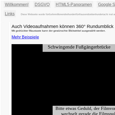
Willkommen!
DSGVO
HTML5-Panoramen
Google St
Links
Diese Webseite wurde fünfzehnmillionendreihundertfünftausendsiebenhundertacht mal au
Auch Videoaufnahmen können 360° Rundumblick z
Mit gedrückter Maustaste kann der gewünschte Blickwinkel ausgewählt werden.
Mehr Beispiele