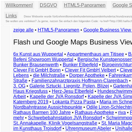
Willkommen!
DSGVO
HTML5-Panoramen
Google St
Links
Diese Webseite wurde fünfzehnmillionendreihunderteintausendeinhundertachtundzwanzig
Sie wollen uns verlinken? Ja gerne, nutzen Sie einfach den folgenden Code: <a href="http://360.ha
zeige alle
•
HTML5-Panoramen
•
Google Business Vie
Flash und Google Maps Business Vi
6x Kunst aus Wuppertal
•
Appartmenthaus am Titisee
•
B
Befeni Showroom Wuppertal
•
Bergische Kunstgenossen
Bunker Brausenwerth
•
Bunker Elberfeld
•
Büroeinricht
Clever Fit GmbH Bonn
•
Clever Fit GmbH Velbert
•
Clever
Lebens
•
die Milchstraße
•
Dorper Apotheke
•
Fahrenkam
Straße
•
Familienzahnarztpraxis Hoffmann-Clarenbach
•
3. OG
•
Galerie Sztucki, Liegnitz, Polen, Blizej
•
Gartenha
Haus Kriegsfuss
•
Herz-Jesu Elberfeld
•
Hundeschwimme
Arbeit
•
Kapelle der JVA Ronsdorf
•
Kapelle der JVA Si
Katernberg 2019
•
Lokanta Pizza Pasta
•
Maria im Schn
Nordbahntrasse Aussichtspunkte
•
Odile Liron-Schlecht
Rathaus Barmen 100 Jahre
•
Rathaus-Apotheke
•
riva
•
mehr
•
Schwebebahnstation JVA Ronsdorf
•
Schwimmop
St. Annakapelle, Klinik Vogelsangstraße
•
St. Maria Mag
im Kunsthaus Troisdorf
•
Uhrenmuseum Abeler
•
Unihall