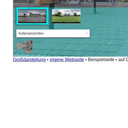
Großdarstellung
•
eigene Webseite
•
Beispielseite
•
auf 