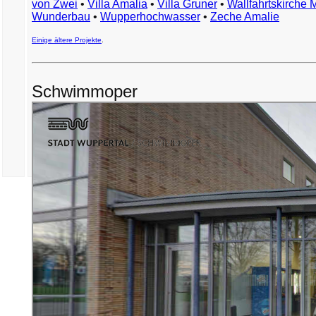
von Zwei
•
Villa Amalia
•
Villa Gruner
•
Wallfahrtskirche 
Wunderbau
•
Wupperhochwasser
•
Zeche Amalie
Einige ältere Projekte
.
Schwimmoper