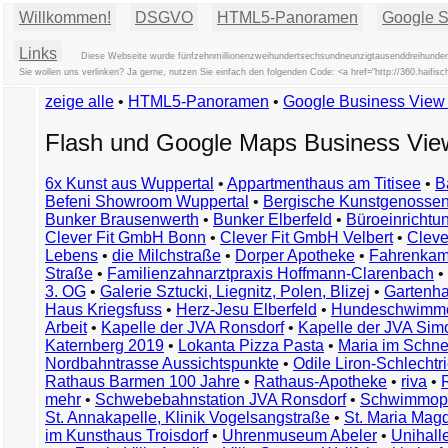
Willkommen!
DSGVO
HTML5-Panoramen
Google St
Links
Diese Webseite wurde fünfzehnmillionenzweihundertsechsundneunzigtausenddreihundertd
Sie wollen uns verlinken? Ja gerne, nutzen Sie einfach den folgenden Code: <a href="http://360.haif
zeige alle
•
HTML5-Panoramen
•
Google Business Vie
Flash und Google Maps Business Vi
6x Kunst aus Wuppertal
•
Appartmenthaus am Titisee
•
B
Befeni Showroom Wuppertal
•
Bergische Kunstgenossen
Bunker Brausenwerth
•
Bunker Elberfeld
•
Büroeinricht
Clever Fit GmbH Bonn
•
Clever Fit GmbH Velbert
•
Clever
Lebens
•
die Milchstraße
•
Dorper Apotheke
•
Fahrenkam
Straße
•
Familienzahnarztpraxis Hoffmann-Clarenbach
•
3. OG
•
Galerie Sztucki, Liegnitz, Polen, Blizej
•
Gartenha
Haus Kriegsfuss
•
Herz-Jesu Elberfeld
•
Hundeschwimme
Arbeit
•
Kapelle der JVA Ronsdorf
•
Kapelle der JVA Si
Katernberg 2019
•
Lokanta Pizza Pasta
•
Maria im Schn
Nordbahntrasse Aussichtspunkte
•
Odile Liron-Schlecht
Rathaus Barmen 100 Jahre
•
Rathaus-Apotheke
•
riva
•
mehr
•
Schwebebahnstation JVA Ronsdorf
•
Schwimmop
St. Annakapelle, Klinik Vogelsangstraße
•
St. Maria Mag
im Kunsthaus Troisdorf
•
Uhrenmuseum Abeler
•
Unihall