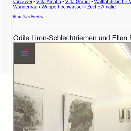
von Zwei
•
Villa Amalia
•
Villa Gruner
•
Wallfahrtskirche 
Wunderbau
•
Wupperhochwasser
•
Zeche Amalie
Einige ältere Projekte
.
Odile Liron-Schlechtriemen und Ellen