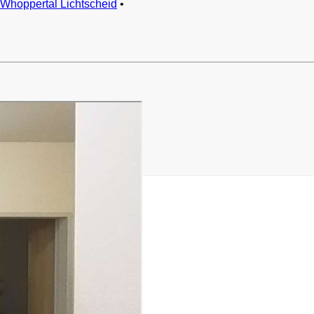
Whoppertal Lichtscheid
•