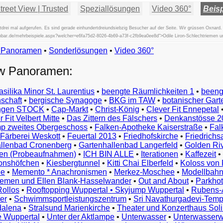
reet View | Trusted
Speziallösungen
Video 360°
Beisp
rei mal aufgerufen. Es sind gerade einhundertdreiundsiebzig Besucher auf der Seite. Wir grüssen Oxnard.
ischbar.de/mehrbeispiele.aspx?welcher=e6fa75d2-8026-4b69-a73f-c2fb9ea0ee8d">Odile Liron-Schlechtriemen 
w Panoramen
•
Beispiele
Sonderlösungen
•
Video 360°
Examples
ew Panoramen:
Exemples
Esempi
asilika Minor St. Laurentius
•
beengte Räumlichkeiten 1
•
beeng
Vorbeelden
schaft
•
bergische Synagoge
•
BKG im TAW
•
botanischer Gart
Przykłady
ungen STOCK
•
Cap-Markt
•
Christ-König
•
Clever Fit Ennepetal
Ejemplos
 Fit Velbert Mitte
•
Das Zittern des Fälschers
•
Denkanstösse 2
Örnekler
p zweites Obergeschoss
•
Falken-Apotheke Kaiserstraße
•
Fal
Παραδείγματα
Färberei Weskott
•
Feuertal 2013
•
Friedhofskirche
•
Friedrichs
Примеры
llenbad Cronenberg
•
Gartenhallenbad Langerfeld
•
Golden Ri
n (Probeaufnahmen)
•
ICH BIN ALLE
•
Iterationen
•
Kaffezeit
•
示
monshöfchen
•
Kiesbergtunnel
•
Kitti Chai Elberfeld
•
Koloss von 
例
ee
•
Memento * Anachronismen
•
Merkez-Moschee
•
Modellbahn
例
riemen und Ellen Blank-Hasselwander
•
Out and About
•
Parkhot
Rollos
•
Rooftopping Wuppertal • Skyjump Wuppertal
•
Rubens-
예
er
•
Schwimmsportleistungszentrum
•
Sri Navathurgadevi-Temp
dalena
•
Stralsund Marienkirche
•
Theater und Konzerthaus Sol
e Wuppertal
•
Unter der Aktlampe
•
Unterwasser
•
Unterwasserw