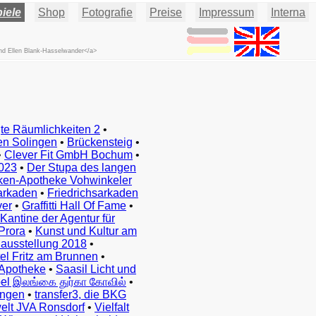
iele
Shop
Fotografie
Preise
Impressum
Interna
und Ellen Blank-Hasselwander</a>
te Räumlichkeiten 2
•
en Solingen
•
Brückensteig
•
•
Clever Fit GmbH Bochum
•
023
•
Der Stupa des langen
ken-Apotheke Vohwinkeler
arkaden
•
Friedrichsarkaden
ver
•
Graffitti Hall Of Fame
•
Kantine der Agentur für
Prora
•
Kunst und Kultur am
ausstellung 2018
•
el Fritz am Brunnen
•
Apotheke
•
Saasil Licht und
el இலங்கை துர்கா கோவில்
•
ingen
•
transfer3, die BKG
elt JVA Ronsdorf
•
Vielfalt