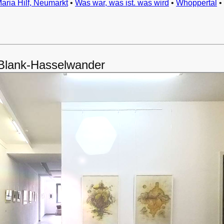
Maria Hilf, Neumarkt
•
Was war, was ist. was wird
•
Whoppertal
•
 Blank-Hasselwander