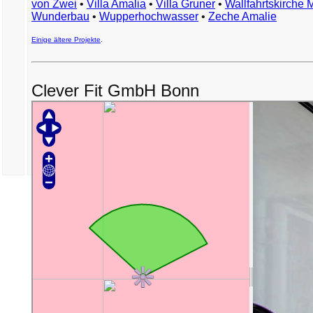
von Zwei
•
Villa Amalia
•
Villa Gruner
•
Wallfahrtskirche 
Wunderbau
•
Wupperhochwasser
•
Zeche Amalie
Einige ältere Projekte
.
Clever Fit GmbH Bonn