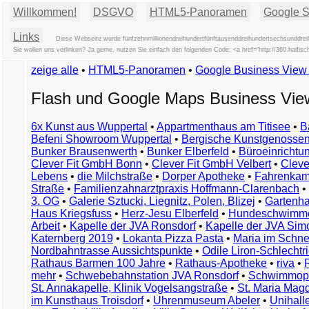
Willkommen!
DSGVO
HTML5-Panoramen
Google St
Links
Diese Webseite wurde fünfzehnmillionendreihundertfünftausenddreihundertsechsunddreiß
Sie wollen uns verlinken? Ja gerne, nutzen Sie einfach den folgenden Code: <a href="http://360.hai
zeige alle
•
HTML5-Panoramen
•
Google Business Vie
Flash und Google Maps Business Vi
6x Kunst aus Wuppertal
•
Appartmenthaus am Titisee
•
B
Befeni Showroom Wuppertal
•
Bergische Kunstgenossen
Bunker Brausenwerth
•
Bunker Elberfeld
•
Büroeinricht
Clever Fit GmbH Bonn
•
Clever Fit GmbH Velbert
•
Clever
Lebens
•
die Milchstraße
•
Dorper Apotheke
•
Fahrenkam
Straße
•
Familienzahnarztpraxis Hoffmann-Clarenbach
•
3. OG
•
Galerie Sztucki, Liegnitz, Polen, Blizej
•
Gartenha
Haus Kriegsfuss
•
Herz-Jesu Elberfeld
•
Hundeschwimme
Arbeit
•
Kapelle der JVA Ronsdorf
•
Kapelle der JVA Si
Katernberg 2019
•
Lokanta Pizza Pasta
•
Maria im Schn
Nordbahntrasse Aussichtspunkte
•
Odile Liron-Schlecht
Rathaus Barmen 100 Jahre
•
Rathaus-Apotheke
•
riva
•
mehr
•
Schwebebahnstation JVA Ronsdorf
•
Schwimmop
St. Annakapelle, Klinik Vogelsangstraße
•
St. Maria Mag
im Kunsthaus Troisdorf
•
Uhrenmuseum Abeler
•
Unihall