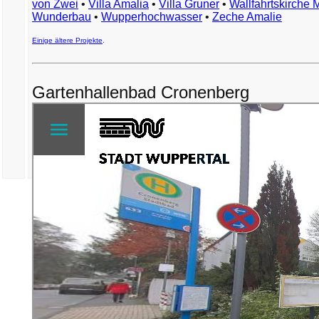
von Zwei
•
Villa Amalia
•
Villa Gruner
•
Wallfahrtskirche 
Wunderbau
•
Wupperhochwasser
•
Zeche Amalie
Einige ältere Projekte
.
Gartenhallenbad Cronenberg