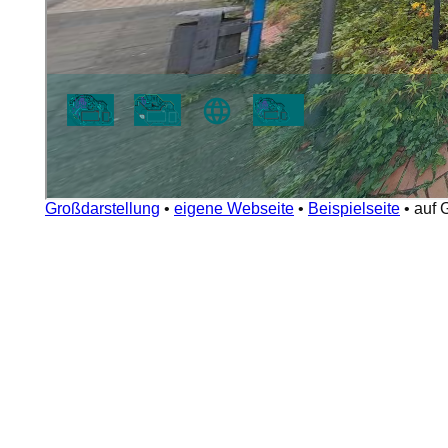
Großdarstellung
•
eigene Webseite
•
Beispielseite
•
auf 