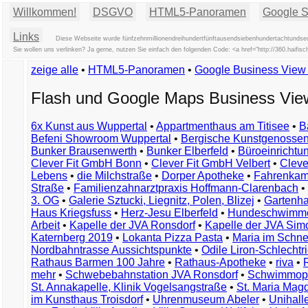
Willkommen!
DSGVO
HTML5-Panoramen
Google St
Links
Diese Webseite wurde fünfzehnmillionendreihundertfünftausendsiebenhundertachtundsech
Sie wollen uns verlinken? Ja gerne, nutzen Sie einfach den folgenden Code: <a href="http://360.hai
zeige alle
•
HTML5-Panoramen
•
Google Business Vie
Flash und Google Maps Business Vi
6x Kunst aus Wuppertal
•
Appartmenthaus am Titisee
•
B
Befeni Showroom Wuppertal
•
Bergische Kunstgenossen
Bunker Brausenwerth
•
Bunker Elberfeld
•
Büroeinricht
Clever Fit GmbH Bonn
•
Clever Fit GmbH Velbert
•
Clever
Lebens
•
die Milchstraße
•
Dorper Apotheke
•
Fahrenkam
Straße
•
Familienzahnarztpraxis Hoffmann-Clarenbach
•
3. OG
•
Galerie Sztucki, Liegnitz, Polen, Blizej
•
Gartenha
Haus Kriegsfuss
•
Herz-Jesu Elberfeld
•
Hundeschwimme
Arbeit
•
Kapelle der JVA Ronsdorf
•
Kapelle der JVA Si
Katernberg 2019
•
Lokanta Pizza Pasta
•
Maria im Schn
Nordbahntrasse Aussichtspunkte
•
Odile Liron-Schlecht
Rathaus Barmen 100 Jahre
•
Rathaus-Apotheke
•
riva
•
mehr
•
Schwebebahnstation JVA Ronsdorf
•
Schwimmop
St. Annakapelle, Klinik Vogelsangstraße
•
St. Maria Mag
im Kunsthaus Troisdorf
•
Uhrenmuseum Abeler
•
Unihall