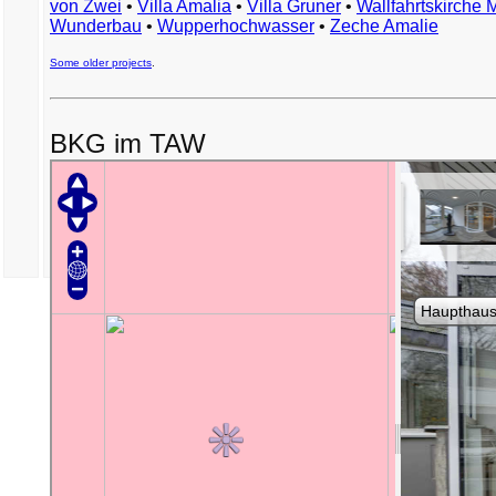
von Zwei
•
Villa Amalia
•
Villa Gruner
•
Wallfahrtskirche 
Wunderbau
•
Wupperhochwasser
•
Zeche Amalie
Some older projects
.
BKG im TAW