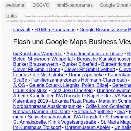
welcome!
DSGVO
html5-panoramas
Google Street 
Links
Diese Webseite wurde fünfzehnmillionendreihundertdreizehntausendzweihunderteinundzw
Sie wollen uns verlinken? Ja gerne, nutzen Sie einfach den folgenden Code: <a href="http://360.ha
show all
•
HTML5-Panoramas
•
Google Business View 
Flash und Google Maps Business Vi
6x Kunst aus Wuppertal
•
Appartmenthaus am Titisee
•
B
Befeni Showroom Wuppertal
•
Bergische Kunstgenossen
Bunker Brausenwerth
•
Bunker Elberfeld
•
Büroeinricht
Clever Fit GmbH Bonn
•
Clever Fit GmbH Velbert
•
Clever
Lebens
•
die Milchstraße
•
Dorper Apotheke
•
Fahrenkam
Straße
•
Familienzahnarztpraxis Hoffmann-Clarenbach
•
3. OG
•
Galerie Sztucki, Liegnitz, Polen, Blizej
•
Gartenha
Haus Kriegsfuss
•
Herz-Jesu Elberfeld
•
Hundeschwimme
Arbeit
•
Kapelle der JVA Ronsdorf
•
Kapelle der JVA Si
Katernberg 2019
•
Lokanta Pizza Pasta
•
Maria im Schn
Nordbahntrasse Aussichtspunkte
•
Odile Liron-Schlecht
Rathaus Barmen 100 Jahre
•
Rathaus-Apotheke
•
riva
•
mehr
•
Schwebebahnstation JVA Ronsdorf
•
Schwimmop
St. Annakapelle, Klinik Vogelsangstraße
•
St. Maria Mag
im Kunsthaus Troisdorf
•
Uhrenmuseum Abeler
•
Unihall