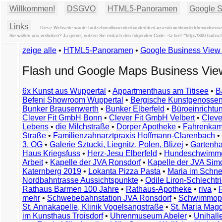
Willkommen!
DSGVO
HTML5-Panoramen
Google St
Links
Diese Webseite wurde fünfzehnmillionendreihundertdreitausendzweihundertdreiundneunzi
Sie wollen uns verlinken? Ja gerne, nutzen Sie einfach den folgenden Code: <a href="http://360.ha
zeige alle
•
HTML5-Panoramen
•
Google Business Vie
Flash und Google Maps Business Vi
6x Kunst aus Wuppertal
•
Appartmenthaus am Titisee
•
B
Befeni Showroom Wuppertal
•
Bergische Kunstgenossen
Bunker Brausenwerth
•
Bunker Elberfeld
•
Büroeinricht
Clever Fit GmbH Bonn
•
Clever Fit GmbH Velbert
•
Clever
Lebens
•
die Milchstraße
•
Dorper Apotheke
•
Fahrenkam
Straße
•
Familienzahnarztpraxis Hoffmann-Clarenbach
•
3. OG
•
Galerie Sztucki, Liegnitz, Polen, Blizej
•
Gartenha
Haus Kriegsfuss
•
Herz-Jesu Elberfeld
•
Hundeschwimme
Arbeit
•
Kapelle der JVA Ronsdorf
•
Kapelle der JVA Si
Katernberg 2019
•
Lokanta Pizza Pasta
•
Maria im Schn
Nordbahntrasse Aussichtspunkte
•
Odile Liron-Schlecht
Rathaus Barmen 100 Jahre
•
Rathaus-Apotheke
•
riva
•
mehr
•
Schwebebahnstation JVA Ronsdorf
•
Schwimmop
St. Annakapelle, Klinik Vogelsangstraße
•
St. Maria Mag
im Kunsthaus Troisdorf
•
Uhrenmuseum Abeler
•
Unihall