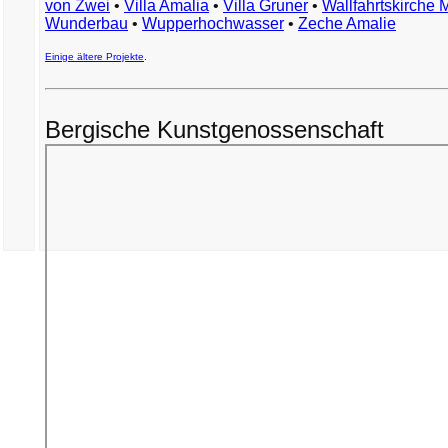
von Zwei
•
Villa Amalia
•
Villa Gruner
•
Wallfahrtskirche 
Wunderbau
•
Wupperhochwasser
•
Zeche Amalie
Einige ältere Projekte
.
Bergische Kunstgenossenschaft