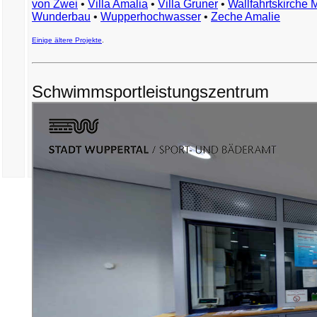
von Zwei
•
Villa Amalia
•
Villa Gruner
•
Wallfahrtskirche 
Wunderbau
•
Wupperhochwasser
•
Zeche Amalie
Einige ältere Projekte
.
Schwimmsportleistungszentrum