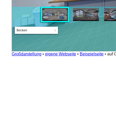
Großdarstellung
•
eigene Webseite
•
Beispielseite
•
auf 