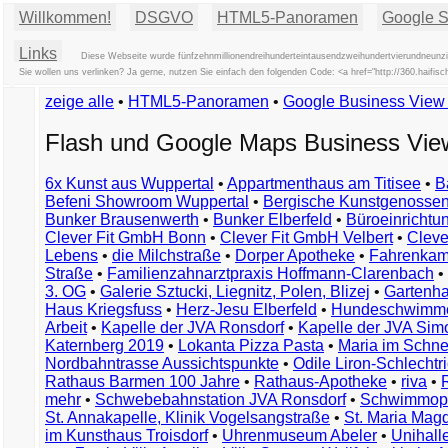
Willkommen!
DSGVO
HTML5-Panoramen
Google St
Links
Diese Webseite wurde fünfzehnmillionendreihunderteintausendzweihundertvierundneunzig
Sie wollen uns verlinken? Ja gerne, nutzen Sie einfach den folgenden Code: <a href="http://360.ha
zeige alle
•
HTML5-Panoramen
•
Google Business Vie
Flash und Google Maps Business Vi
6x Kunst aus Wuppertal
•
Appartmenthaus am Titisee
•
B
Befeni Showroom Wuppertal
•
Bergische Kunstgenossen
Bunker Brausenwerth
•
Bunker Elberfeld
•
Büroeinricht
Clever Fit GmbH Bonn
•
Clever Fit GmbH Velbert
•
Clever
Lebens
•
die Milchstraße
•
Dorper Apotheke
•
Fahrenkam
Straße
•
Familienzahnarztpraxis Hoffmann-Clarenbach
•
3. OG
•
Galerie Sztucki, Liegnitz, Polen, Blizej
•
Gartenha
Haus Kriegsfuss
•
Herz-Jesu Elberfeld
•
Hundeschwimme
Arbeit
•
Kapelle der JVA Ronsdorf
•
Kapelle der JVA Si
Katernberg 2019
•
Lokanta Pizza Pasta
•
Maria im Schn
Nordbahntrasse Aussichtspunkte
•
Odile Liron-Schlecht
Rathaus Barmen 100 Jahre
•
Rathaus-Apotheke
•
riva
•
mehr
•
Schwebebahnstation JVA Ronsdorf
•
Schwimmop
St. Annakapelle, Klinik Vogelsangstraße
•
St. Maria Mag
im Kunsthaus Troisdorf
•
Uhrenmuseum Abeler
•
Unihall