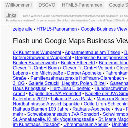
Willkommen!
DSGVO
HTML5-Panoramen
Google St
Links
Diese Webseite wurde fünfzehnmillionendreihundertneuntausend mal aufgerufen. Es sind
Sie wollen uns verlinken? Ja gerne, nutzen Sie einfach den folgenden Code: <a href="http://360.haif
zeige alle
•
HTML5-Panoramen
•
Google Business Vie
Flash und Google Maps Business Vi
6x Kunst aus Wuppertal
•
Appartmenthaus am Titisee
•
B
Befeni Showroom Wuppertal
•
Bergische Kunstgenossen
Bunker Brausenwerth
•
Bunker Elberfeld
•
Büroeinricht
Clever Fit GmbH Bonn
•
Clever Fit GmbH Velbert
•
Clever
Lebens
•
die Milchstraße
•
Dorper Apotheke
•
Fahrenkam
Straße
•
Familienzahnarztpraxis Hoffmann-Clarenbach
•
3. OG
•
Galerie Sztucki, Liegnitz, Polen, Blizej
•
Gartenha
Haus Kriegsfuss
•
Herz-Jesu Elberfeld
•
Hundeschwimme
Arbeit
•
Kapelle der JVA Ronsdorf
•
Kapelle der JVA Si
Katernberg 2019
•
Lokanta Pizza Pasta
•
Maria im Schn
Nordbahntrasse Aussichtspunkte
•
Odile Liron-Schlecht
Rathaus Barmen 100 Jahre
•
Rathaus-Apotheke
•
riva
•
mehr
•
Schwebebahnstation JVA Ronsdorf
•
Schwimmop
St. Annakapelle, Klinik Vogelsangstraße
•
St. Maria Mag
im Kunsthaus Troisdorf
•
Uhrenmuseum Abeler
•
Unihall