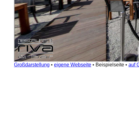
Großdarstellung
•
eigene Webseite
•
Beispielseite
•
auf 