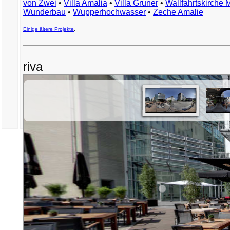
von Zwei
•
Villa Amalia
•
Villa Gruner
•
Wallfahrtskirche 
Wunderbau
•
Wupperhochwasser
•
Zeche Amalie
Einige ältere Projekte
.
riva