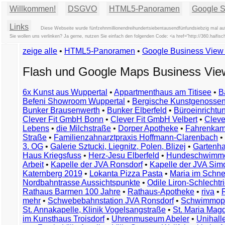
Willkommen!
DSGVO
HTML5-Panoramen
Google St
Links
Diese Webseite wurde fünfzehnmillionendreihundertsiebentausendfünfundsiebzig mal auf
Sie wollen uns verlinken? Ja gerne, nutzen Sie einfach den folgenden Code: <a href="http://360.haif
zeige alle
•
HTML5-Panoramen
•
Google Business Vie
Flash und Google Maps Business Vi
6x Kunst aus Wuppertal
•
Appartmenthaus am Titisee
•
B
Befeni Showroom Wuppertal
•
Bergische Kunstgenossen
Bunker Brausenwerth
•
Bunker Elberfeld
•
Büroeinricht
Clever Fit GmbH Bonn
•
Clever Fit GmbH Velbert
•
Clever
Lebens
•
die Milchstraße
•
Dorper Apotheke
•
Fahrenkam
Straße
•
Familienzahnarztpraxis Hoffmann-Clarenbach
•
3. OG
•
Galerie Sztucki, Liegnitz, Polen, Blizej
•
Gartenha
Haus Kriegsfuss
•
Herz-Jesu Elberfeld
•
Hundeschwimme
Arbeit
•
Kapelle der JVA Ronsdorf
•
Kapelle der JVA Si
Katernberg 2019
•
Lokanta Pizza Pasta
•
Maria im Schn
Nordbahntrasse Aussichtspunkte
•
Odile Liron-Schlecht
Rathaus Barmen 100 Jahre
•
Rathaus-Apotheke
•
riva
•
mehr
•
Schwebebahnstation JVA Ronsdorf
•
Schwimmop
St. Annakapelle, Klinik Vogelsangstraße
•
St. Maria Mag
im Kunsthaus Troisdorf
•
Uhrenmuseum Abeler
•
Unihall