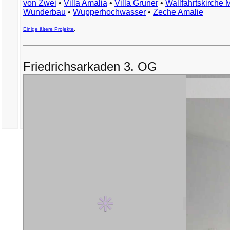
von Zwei
•
Villa Amalia
•
Villa Gruner
•
Wallfahrtskirche 
Wunderbau
•
Wupperhochwasser
•
Zeche Amalie
Einige ältere Projekte
.
Friedrichsarkaden 3. OG