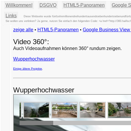
Willkommen!
DSGVO
HTML5-Panoramen
Google St
Links
Diese Webseite wurde fünfzehnmillionendreihunderttausendsiebenhundertsiebenundfünfzi
Sie wollen uns verlinken? Ja gerne, nutzen Sie einfach den folgenden Code: <a href="http://360.haifis
zeige alle
•
HTML5-Panoramen
•
Google Business Vie
Video 360°:
Auch Videoaufnahmen können 360° rundum zeigen.
Wupperhochwasser
Einige ältere Projekte
.
Wupperhochwasser