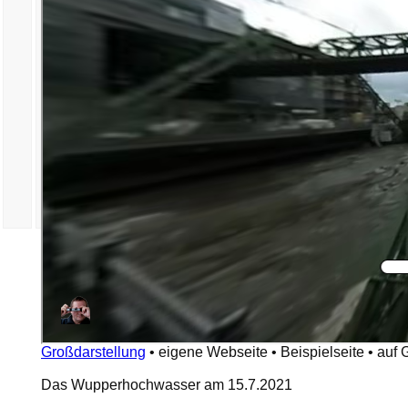
Großdarstellung
•
eigene Webseite
•
Beispielseite
•
auf 
Das Wupperhochwasser am 15.7.2021