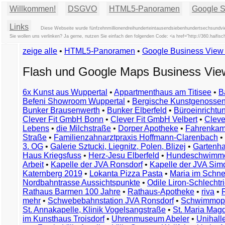
Willkommen!
DSGVO
HTML5-Panoramen
Google St
Links
Diese Webseite wurde fünfzehnmillionendreihunderteintausendsiebenhundertsechsundvier
Sie wollen uns verlinken? Ja gerne, nutzen Sie einfach den folgenden Code: <a href="http://360.haifi
zeige alle
•
HTML5-Panoramen
•
Google Business Vie
Flash und Google Maps Business Vi
6x Kunst aus Wuppertal
•
Appartmenthaus am Titisee
•
B
Befeni Showroom Wuppertal
•
Bergische Kunstgenossen
Bunker Brausenwerth
•
Bunker Elberfeld
•
Büroeinricht
Clever Fit GmbH Bonn
•
Clever Fit GmbH Velbert
•
Clever
Lebens
•
die Milchstraße
•
Dorper Apotheke
•
Fahrenkam
Straße
•
Familienzahnarztpraxis Hoffmann-Clarenbach
•
3. OG
•
Galerie Sztucki, Liegnitz, Polen, Blizej
•
Gartenha
Haus Kriegsfuss
•
Herz-Jesu Elberfeld
•
Hundeschwimme
Arbeit
•
Kapelle der JVA Ronsdorf
•
Kapelle der JVA Si
Katernberg 2019
•
Lokanta Pizza Pasta
•
Maria im Schn
Nordbahntrasse Aussichtspunkte
•
Odile Liron-Schlecht
Rathaus Barmen 100 Jahre
•
Rathaus-Apotheke
•
riva
•
mehr
•
Schwebebahnstation JVA Ronsdorf
•
Schwimmop
St. Annakapelle, Klinik Vogelsangstraße
•
St. Maria Mag
im Kunsthaus Troisdorf
•
Uhrenmuseum Abeler
•
Unihall