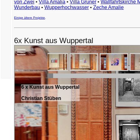
von Zwei
•
Villa Amalia
•
Villa Gruner
•
Wallfahrtskirche 
Wunderbau
•
Wupperhochwasser
•
Zeche Amalie
Einige ältere Projekte
.
6x Kunst aus Wuppertal