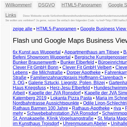
Willkommen!
DSGVO
HTML5-Panoramen
Google St
Links
Diese Webseite wurde fünfzehnmillionendreihunderteintausendsiebenhundertneunundsiebz
Sie wollen uns verlinken? Ja gerne, nutzen Sie einfach den folgenden Code: <a href="http://360.hai
zeige alle
•
HTML5-Panoramen
•
Google Business Vie
Flash und Google Maps Business Vi
6x Kunst aus Wuppertal
•
Appartmenthaus am Titisee
•
B
Befeni Showroom Wuppertal
•
Bergische Kunstgenossen
Bunker Brausenwerth
•
Bunker Elberfeld
•
Büroeinricht
Clever Fit GmbH Bonn
•
Clever Fit GmbH Velbert
•
Clever
Lebens
•
die Milchstraße
•
Dorper Apotheke
•
Fahrenkam
Straße
•
Familienzahnarztpraxis Hoffmann-Clarenbach
•
3. OG
•
Galerie Sztucki, Liegnitz, Polen, Blizej
•
Gartenha
Haus Kriegsfuss
•
Herz-Jesu Elberfeld
•
Hundeschwimme
Arbeit
•
Kapelle der JVA Ronsdorf
•
Kapelle der JVA Si
Katernberg 2019
•
Lokanta Pizza Pasta
•
Maria im Schn
Nordbahntrasse Aussichtspunkte
•
Odile Liron-Schlecht
Rathaus Barmen 100 Jahre
•
Rathaus-Apotheke
•
riva
•
mehr
•
Schwebebahnstation JVA Ronsdorf
•
Schwimmop
St. Annakapelle, Klinik Vogelsangstraße
•
St. Maria Mag
im Kunsthaus Troisdorf
•
Uhrenmuseum Abeler
•
Unihall