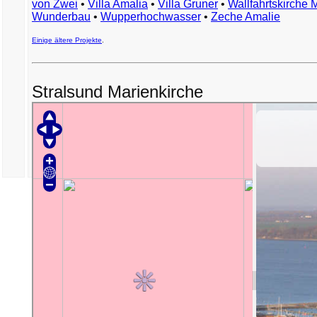
von Zwei
•
Villa Amalia
•
Villa Gruner
•
Wallfahrtskirche 
Wunderbau
•
Wupperhochwasser
•
Zeche Amalie
Einige ältere Projekte
.
Stralsund Marienkirche