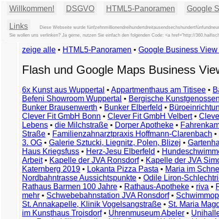
Willkommen!
DSGVO
HTML5-Panoramen
Google St
Links
Diese Webseite wurde fünfzehnmillionendreihundertdreitausendsechshundertfünfundneun
Sie wollen uns verlinken? Ja gerne, nutzen Sie einfach den folgenden Code: <a href="http://360.hai
zeige alle
•
HTML5-Panoramen
•
Google Business Vie
Flash und Google Maps Business Vi
6x Kunst aus Wuppertal
•
Appartmenthaus am Titisee
•
B
Befeni Showroom Wuppertal
•
Bergische Kunstgenossen
Bunker Brausenwerth
•
Bunker Elberfeld
•
Büroeinricht
Clever Fit GmbH Bonn
•
Clever Fit GmbH Velbert
•
Clever
Lebens
•
die Milchstraße
•
Dorper Apotheke
•
Fahrenkam
Straße
•
Familienzahnarztpraxis Hoffmann-Clarenbach
•
3. OG
•
Galerie Sztucki, Liegnitz, Polen, Blizej
•
Gartenha
Haus Kriegsfuss
•
Herz-Jesu Elberfeld
•
Hundeschwimme
Arbeit
•
Kapelle der JVA Ronsdorf
•
Kapelle der JVA Si
Katernberg 2019
•
Lokanta Pizza Pasta
•
Maria im Schn
Nordbahntrasse Aussichtspunkte
•
Odile Liron-Schlecht
Rathaus Barmen 100 Jahre
•
Rathaus-Apotheke
•
riva
•
mehr
•
Schwebebahnstation JVA Ronsdorf
•
Schwimmop
St. Annakapelle, Klinik Vogelsangstraße
•
St. Maria Mag
im Kunsthaus Troisdorf
•
Uhrenmuseum Abeler
•
Unihall