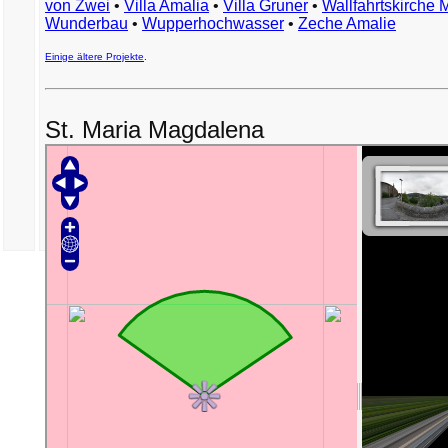
von Zwei
•
Villa Amalia
•
Villa Gruner
•
Wallfahrtskirche 
Wunderbau
•
Wupperhochwasser
•
Zeche Amalie
Einige ältere Projekte
.
St. Maria Magdalena