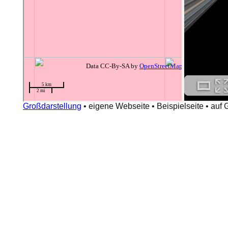
Großdarstellung
•
eigene Webseite
•
Beispielseite
•
auf 