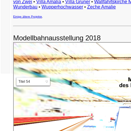
von Zwei
•
Villa Amalia
•
Villa Gruner
•
Wallfahrtskirche 
Wunderbau
•
Wupperhochwasser
•
Zeche Amalie
Einige ältere Projekte
.
Modellbahnausstellung 2018