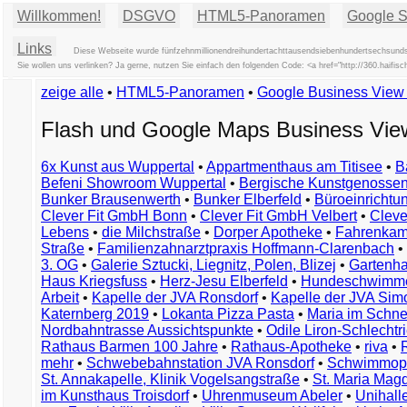
Willkommen!
DSGVO
HTML5-Panoramen
Google St
Links
Diese Webseite wurde fünfzehnmillionendreihundertachttausendsiebenhundertsechsundsie
Sie wollen uns verlinken? Ja gerne, nutzen Sie einfach den folgenden Code: <a href="http://360.hai
zeige alle
•
HTML5-Panoramen
•
Google Business Vie
Flash und Google Maps Business Vi
6x Kunst aus Wuppertal
•
Appartmenthaus am Titisee
•
B
Befeni Showroom Wuppertal
•
Bergische Kunstgenossen
Bunker Brausenwerth
•
Bunker Elberfeld
•
Büroeinricht
Clever Fit GmbH Bonn
•
Clever Fit GmbH Velbert
•
Clever
Lebens
•
die Milchstraße
•
Dorper Apotheke
•
Fahrenkam
Straße
•
Familienzahnarztpraxis Hoffmann-Clarenbach
•
3. OG
•
Galerie Sztucki, Liegnitz, Polen, Blizej
•
Gartenha
Haus Kriegsfuss
•
Herz-Jesu Elberfeld
•
Hundeschwimme
Arbeit
•
Kapelle der JVA Ronsdorf
•
Kapelle der JVA Si
Katernberg 2019
•
Lokanta Pizza Pasta
•
Maria im Schn
Nordbahntrasse Aussichtspunkte
•
Odile Liron-Schlecht
Rathaus Barmen 100 Jahre
•
Rathaus-Apotheke
•
riva
•
mehr
•
Schwebebahnstation JVA Ronsdorf
•
Schwimmop
St. Annakapelle, Klinik Vogelsangstraße
•
St. Maria Mag
im Kunsthaus Troisdorf
•
Uhrenmuseum Abeler
•
Unihall