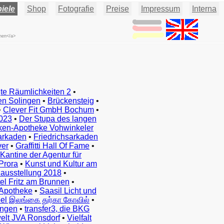
iele
Shop
Fotografie
Preise
Impressum
Interna
chen</a>
te Räumlichkeiten 2
•
en Solingen
•
Brückensteig
•
•
Clever Fit GmbH Bochum
•
023
•
Der Stupa des langen
ken-Apotheke Vohwinkeler
arkaden
•
Friedrichsarkaden
ver
•
Graffitti Hall Of Fame
•
Kantine der Agentur für
Prora
•
Kunst und Kultur am
ausstellung 2018
•
el Fritz am Brunnen
•
Apotheke
•
Saasil Licht und
el இலங்கை துர்கா கோவில்
•
ingen
•
transfer3, die BKG
elt JVA Ronsdorf
•
Vielfalt