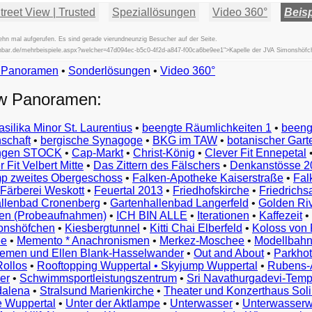
reet View | Trusted
Speziallösungen
Video 360°
Beisp
hn mal aufgerufen. Es sind gerade vierundneunzig Besucher auf der Seite.
fischbar.de/mehrbeispiele.aspx?welcher=47d094ec-b5c0-4f2d-a847-f00ca6be9ee1">Kapelle der JVA Simonshöf
w Panoramen
•
Beispiele
Sonderlösungen
•
Video 360°
Examples
ew Panoramen:
Exemples
Esempi
asilika Minor St. Laurentius
•
beengte Räumlichkeiten 1
•
beeng
Vorbeelden
schaft
•
bergische Synagoge
•
BKG im TAW
•
botanischer Gart
Przykłady
ungen STOCK
•
Cap-Markt
•
Christ-König
•
Clever Fit Ennepetal
Ejemplos
 Fit Velbert Mitte
•
Das Zittern des Fälschers
•
Denkanstösse 2
Örnekler
p zweites Obergeschoss
•
Falken-Apotheke Kaiserstraße
•
Fal
Παραδείγματα
Färberei Weskott
•
Feuertal 2013
•
Friedhofskirche
•
Friedrichs
Примеры
llenbad Cronenberg
•
Gartenhallenbad Langerfeld
•
Golden Ri
n (Probeaufnahmen)
•
ICH BIN ALLE
•
Iterationen
•
Kaffezeit
•
示
monshöfchen
•
Kiesbergtunnel
•
Kitti Chai Elberfeld
•
Koloss von 
例
ee
•
Memento * Anachronismen
•
Merkez-Moschee
•
Modellbahn
例
riemen und Ellen Blank-Hasselwander
•
Out and About
•
Parkhot
Rollos
•
Rooftopping Wuppertal • Skyjump Wuppertal
•
Rubens-
예
er
•
Schwimmsportleistungszentrum
•
Sri Navathurgadevi-Temp
dalena
•
Stralsund Marienkirche
•
Theater und Konzerthaus Sol
e Wuppertal
•
Unter der Aktlampe
•
Unterwasser
•
Unterwasserw