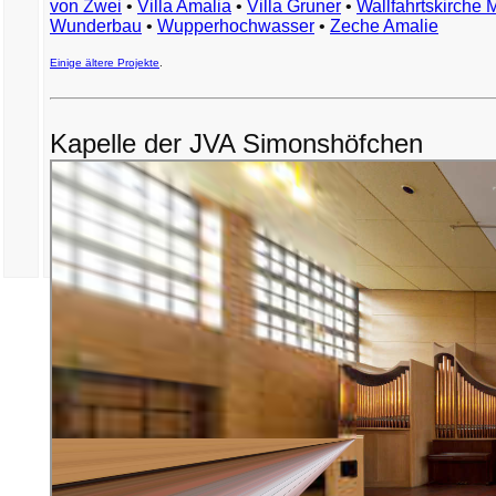
von Zwei
•
Villa Amalia
•
Villa Gruner
•
Wallfahrtskirche 
Wunderbau
•
Wupperhochwasser
•
Zeche Amalie
Einige ältere Projekte
.
Kapelle der JVA Simonshöfchen