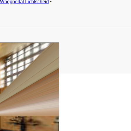
Whoppertal Lichtscheid
•