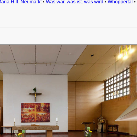
Maria Hilf, Neumarkt
•
Was war, was ist. was wird
•
Whoppertal
•