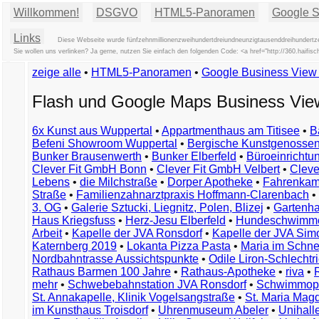
Willkommen!
DSGVO
HTML5-Panoramen
Google St
Links
Diese Webseite wurde fünfzehnmillionenzweihundertdreiundneunzigtausenddreihundertze
Sie wollen uns verlinken? Ja gerne, nutzen Sie einfach den folgenden Code: <a href="http://360.hai
zeige alle
•
HTML5-Panoramen
•
Google Business Vie
Flash und Google Maps Business Vi
6x Kunst aus Wuppertal
•
Appartmenthaus am Titisee
•
B
Befeni Showroom Wuppertal
•
Bergische Kunstgenossen
Bunker Brausenwerth
•
Bunker Elberfeld
•
Büroeinricht
Clever Fit GmbH Bonn
•
Clever Fit GmbH Velbert
•
Clever
Lebens
•
die Milchstraße
•
Dorper Apotheke
•
Fahrenkam
Straße
•
Familienzahnarztpraxis Hoffmann-Clarenbach
•
3. OG
•
Galerie Sztucki, Liegnitz, Polen, Blizej
•
Gartenha
Haus Kriegsfuss
•
Herz-Jesu Elberfeld
•
Hundeschwimme
Arbeit
•
Kapelle der JVA Ronsdorf
•
Kapelle der JVA Si
Katernberg 2019
•
Lokanta Pizza Pasta
•
Maria im Schn
Nordbahntrasse Aussichtspunkte
•
Odile Liron-Schlecht
Rathaus Barmen 100 Jahre
•
Rathaus-Apotheke
•
riva
•
mehr
•
Schwebebahnstation JVA Ronsdorf
•
Schwimmop
St. Annakapelle, Klinik Vogelsangstraße
•
St. Maria Mag
im Kunsthaus Troisdorf
•
Uhrenmuseum Abeler
•
Unihall