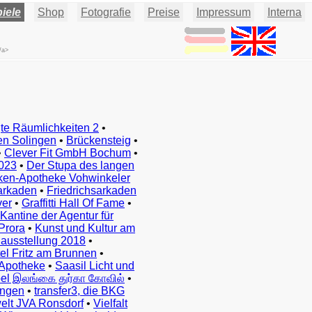
iele
Shop
Fotografie
Preise
Impressum
Interna
/a>
te Räumlichkeiten 2
•
en Solingen
•
Brückensteig
•
•
Clever Fit GmbH Bochum
•
023
•
Der Stupa des langen
ken-Apotheke Vohwinkeler
arkaden
•
Friedrichsarkaden
ver
•
Graffitti Hall Of Fame
•
Kantine der Agentur für
Prora
•
Kunst und Kultur am
ausstellung 2018
•
el Fritz am Brunnen
•
Apotheke
•
Saasil Licht und
el இலங்கை துர்கா கோவில்
•
ingen
•
transfer3, die BKG
elt JVA Ronsdorf
•
Vielfalt