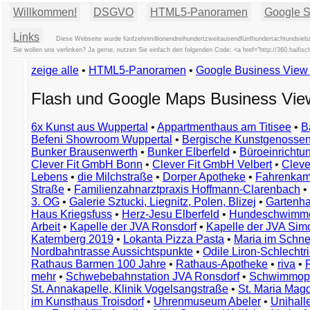
Willkommen!
DSGVO
HTML5-Panoramen
Google St
Links
Diese Webseite wurde fünfzehnmillionendreihundertzweitausendfünfhundertachtundsiebzi
Sie wollen uns verlinken? Ja gerne, nutzen Sie einfach den folgenden Code: <a href="http://360.hai
zeige alle
•
HTML5-Panoramen
•
Google Business Vie
Flash und Google Maps Business Vi
6x Kunst aus Wuppertal
•
Appartmenthaus am Titisee
•
B
Befeni Showroom Wuppertal
•
Bergische Kunstgenossen
Bunker Brausenwerth
•
Bunker Elberfeld
•
Büroeinricht
Clever Fit GmbH Bonn
•
Clever Fit GmbH Velbert
•
Clever
Lebens
•
die Milchstraße
•
Dorper Apotheke
•
Fahrenkam
Straße
•
Familienzahnarztpraxis Hoffmann-Clarenbach
•
3. OG
•
Galerie Sztucki, Liegnitz, Polen, Blizej
•
Gartenha
Haus Kriegsfuss
•
Herz-Jesu Elberfeld
•
Hundeschwimme
Arbeit
•
Kapelle der JVA Ronsdorf
•
Kapelle der JVA Si
Katernberg 2019
•
Lokanta Pizza Pasta
•
Maria im Schn
Nordbahntrasse Aussichtspunkte
•
Odile Liron-Schlecht
Rathaus Barmen 100 Jahre
•
Rathaus-Apotheke
•
riva
•
mehr
•
Schwebebahnstation JVA Ronsdorf
•
Schwimmop
St. Annakapelle, Klinik Vogelsangstraße
•
St. Maria Mag
im Kunsthaus Troisdorf
•
Uhrenmuseum Abeler
•
Unihall