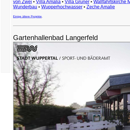
von Zwei
•
Villa Amalia
•
Villa Gruner
•
Wallfahrtskirche 
Wunderbau
•
Wupperhochwasser
•
Zeche Amalie
Einige ältere Projekte
.
Gartenhallenbad Langerfeld