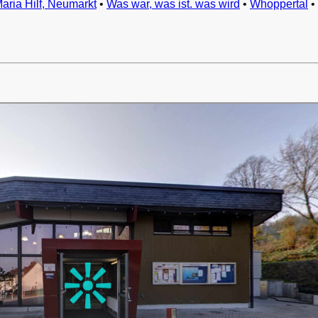
Maria Hilf, Neumarkt
•
Was war, was ist. was wird
•
Whoppertal
•