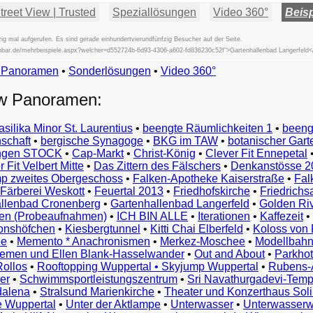
reet View | Trusted
Speziallösungen
Video 360°
Beisp
g mal aufgerufen. Es sind gerade einhundertvierundfünfzig Besucher auf der Seite.
fischbar.de/mehrbeispiele.aspx?welcher=d552724b-6d93-4306-a602-fd836230c52f">Gartenhallenbad Langerfeld<
w Panoramen
•
Beispiele
Sonderlösungen
•
Video 360°
Examples
ew Panoramen:
Exemples
Esempi
asilika Minor St. Laurentius
•
beengte Räumlichkeiten 1
•
beeng
Vorbeelden
schaft
•
bergische Synagoge
•
BKG im TAW
•
botanischer Gart
Przykłady
ungen STOCK
•
Cap-Markt
•
Christ-König
•
Clever Fit Ennepetal
Ejemplos
 Fit Velbert Mitte
•
Das Zittern des Fälschers
•
Denkanstösse 2
Örnekler
p zweites Obergeschoss
•
Falken-Apotheke Kaiserstraße
•
Fal
Παραδείγματα
Färberei Weskott
•
Feuertal 2013
•
Friedhofskirche
•
Friedrichs
Примеры
llenbad Cronenberg
•
Gartenhallenbad Langerfeld
•
Golden Ri
n (Probeaufnahmen)
•
ICH BIN ALLE
•
Iterationen
•
Kaffezeit
•
示
monshöfchen
•
Kiesbergtunnel
•
Kitti Chai Elberfeld
•
Koloss von 
例
ee
•
Memento * Anachronismen
•
Merkez-Moschee
•
Modellbahn
例
riemen und Ellen Blank-Hasselwander
•
Out and About
•
Parkhot
Rollos
•
Rooftopping Wuppertal • Skyjump Wuppertal
•
Rubens-
예
er
•
Schwimmsportleistungszentrum
•
Sri Navathurgadevi-Temp
dalena
•
Stralsund Marienkirche
•
Theater und Konzerthaus Sol
e Wuppertal
•
Unter der Aktlampe
•
Unterwasser
•
Unterwasserw