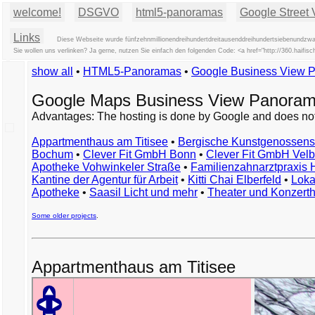
welcome!
DSGVO
html5-panoramas
Google Street 
Links
Diese Webseite wurde fünfzehnmillionendreihundertdreitausenddreihundertsiebenundzwa
Sie wollen uns verlinken? Ja gerne, nutzen Sie einfach den folgenden Code: <a href="http://360.hai
show all
•
HTML5-Panoramas
•
Google Business View 
Google Maps Business View Panoram
Advantages: The hosting is done by Google and does not 
Appartmenthaus am Titisee
•
Bergische Kunstgenossens
Bochum
•
Clever Fit GmbH Bonn
•
Clever Fit GmbH Velb
Apotheke Vohwinkeler Straße
•
Familienzahnarztpraxis
Kantine der Agentur für Arbeit
•
Kitti Chai Elberfeld
•
Loka
Apotheke
•
Saasil Licht und mehr
•
Theater und Konzert
Some older projects
.
Appartmenthaus am Titisee