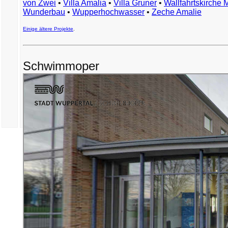
von Zwei
•
Villa Amalia
•
Villa Gruner
•
Wallfahrtskirche 
Wunderbau
•
Wupperhochwasser
•
Zeche Amalie
Einige ältere Projekte
.
Schwimmoper