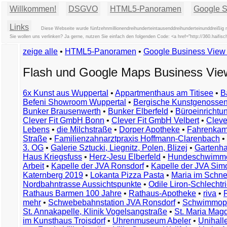
Willkommen!
DSGVO
HTML5-Panoramen
Google St
Links
Diese Webseite wurde fünfzehnmillionendreihunderteintausenddreihunderteinunddreißig 
Sie wollen uns verlinken? Ja gerne, nutzen Sie einfach den folgenden Code: <a href="http://360.ha
zeige alle
•
HTML5-Panoramen
•
Google Business Vie
Flash und Google Maps Business Vi
6x Kunst aus Wuppertal
•
Appartmenthaus am Titisee
•
B
Befeni Showroom Wuppertal
•
Bergische Kunstgenossen
Bunker Brausenwerth
•
Bunker Elberfeld
•
Büroeinricht
Clever Fit GmbH Bonn
•
Clever Fit GmbH Velbert
•
Clever
Lebens
•
die Milchstraße
•
Dorper Apotheke
•
Fahrenkam
Straße
•
Familienzahnarztpraxis Hoffmann-Clarenbach
•
3. OG
•
Galerie Sztucki, Liegnitz, Polen, Blizej
•
Gartenha
Haus Kriegsfuss
•
Herz-Jesu Elberfeld
•
Hundeschwimme
Arbeit
•
Kapelle der JVA Ronsdorf
•
Kapelle der JVA Si
Katernberg 2019
•
Lokanta Pizza Pasta
•
Maria im Schn
Nordbahntrasse Aussichtspunkte
•
Odile Liron-Schlecht
Rathaus Barmen 100 Jahre
•
Rathaus-Apotheke
•
riva
•
mehr
•
Schwebebahnstation JVA Ronsdorf
•
Schwimmop
St. Annakapelle, Klinik Vogelsangstraße
•
St. Maria Mag
im Kunsthaus Troisdorf
•
Uhrenmuseum Abeler
•
Unihall