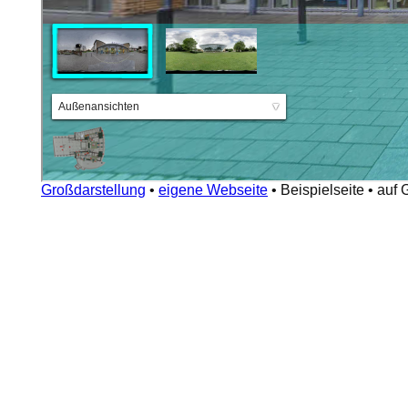
Großdarstellung
•
eigene Webseite
•
Beispielseite
•
auf 