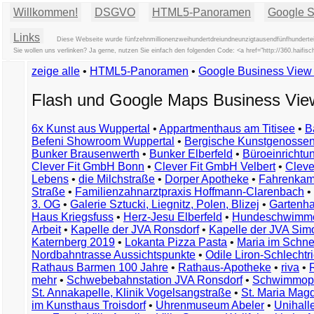
Willkommen!
DSGVO
HTML5-Panoramen
Google St
Links
Diese Webseite wurde fünfzehnmillionenzweihundertdreiundneunzigtausendfünfhundertei
Sie wollen uns verlinken? Ja gerne, nutzen Sie einfach den folgenden Code: <a href="http://360.hai
zeige alle
•
HTML5-Panoramen
•
Google Business Vie
Flash und Google Maps Business Vi
6x Kunst aus Wuppertal
•
Appartmenthaus am Titisee
•
B
Befeni Showroom Wuppertal
•
Bergische Kunstgenossen
Bunker Brausenwerth
•
Bunker Elberfeld
•
Büroeinricht
Clever Fit GmbH Bonn
•
Clever Fit GmbH Velbert
•
Clever
Lebens
•
die Milchstraße
•
Dorper Apotheke
•
Fahrenkam
Straße
•
Familienzahnarztpraxis Hoffmann-Clarenbach
•
3. OG
•
Galerie Sztucki, Liegnitz, Polen, Blizej
•
Gartenha
Haus Kriegsfuss
•
Herz-Jesu Elberfeld
•
Hundeschwimme
Arbeit
•
Kapelle der JVA Ronsdorf
•
Kapelle der JVA Si
Katernberg 2019
•
Lokanta Pizza Pasta
•
Maria im Schn
Nordbahntrasse Aussichtspunkte
•
Odile Liron-Schlecht
Rathaus Barmen 100 Jahre
•
Rathaus-Apotheke
•
riva
•
mehr
•
Schwebebahnstation JVA Ronsdorf
•
Schwimmop
St. Annakapelle, Klinik Vogelsangstraße
•
St. Maria Mag
im Kunsthaus Troisdorf
•
Uhrenmuseum Abeler
•
Unihall