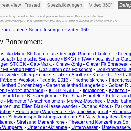
reet View | Trusted
Speziallösungen
Video 360°
Beisp
nundachtzig mal aufgerufen. Es sind gerade sechsundvierzig Besucher auf der Seite.
fischbar.de/mehrbeispiele.aspx?welcher=d2f1fef4-06e2-4833-bbab-dc7405b8a28b">Zeche Amalie</a>
w Panoramen
•
Beispiele
Sonderlösungen
•
Video 360°
Examples
ew Panoramen:
Exemples
Esempi
asilika Minor St. Laurentius
•
beengte Räumlichkeiten 1
•
beeng
Vorbeelden
schaft
•
bergische Synagoge
•
BKG im TAW
•
botanischer Gart
Przykłady
ungen STOCK
•
Cap-Markt
•
Christ-König
•
Clever Fit Ennepetal
Ejemplos
 Fit Velbert Mitte
•
Das Zittern des Fälschers
•
Denkanstösse 2
Örnekler
p zweites Obergeschoss
•
Falken-Apotheke Kaiserstraße
•
Fal
Παραδείγματα
Färberei Weskott
•
Feuertal 2013
•
Friedhofskirche
•
Friedrichs
Примеры
llenbad Cronenberg
•
Gartenhallenbad Langerfeld
•
Golden Ri
n (Probeaufnahmen)
•
ICH BIN ALLE
•
Iterationen
•
Kaffezeit
•
示
monshöfchen
•
Kiesbergtunnel
•
Kitti Chai Elberfeld
•
Koloss von 
例
ee
•
Memento * Anachronismen
•
Merkez-Moschee
•
Modellbahn
例
riemen und Ellen Blank-Hasselwander
•
Out and About
•
Parkhot
Rollos
•
Rooftopping Wuppertal • Skyjump Wuppertal
•
Rubens-
예
er
•
Schwimmsportleistungszentrum
•
Sri Navathurgadevi-Temp
dalena
•
Stralsund Marienkirche
•
Theater und Konzerthaus Sol
e Wuppertal
•
Unter der Aktlampe
•
Unterwasser
•
Unterwasserw