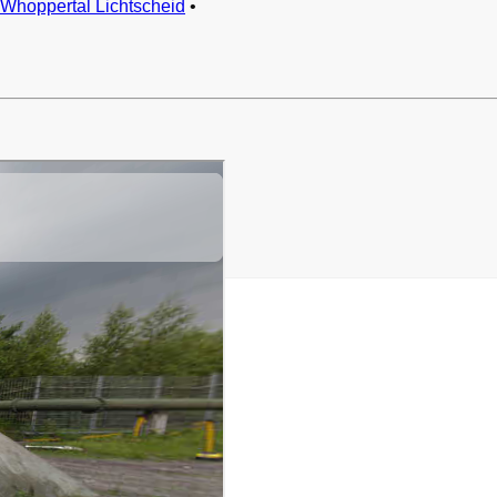
Whoppertal Lichtscheid
•