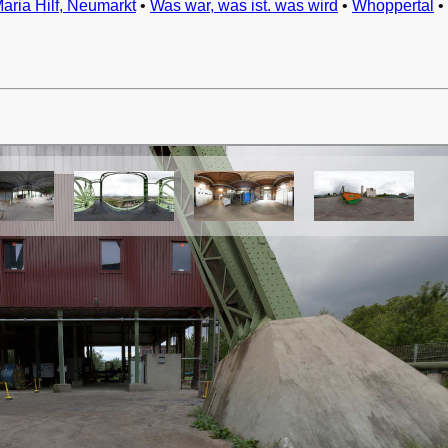
Maria Hilf, Neumarkt
•
Was war, was ist. was wird
•
Whoppertal
•