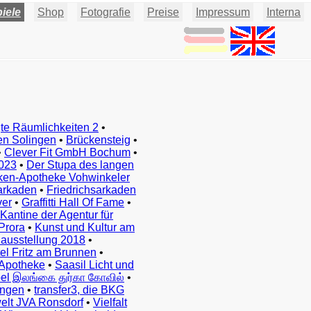
iele
Shop
Fotografie
Preise
Impressum
Interna
te Räumlichkeiten 2
•
en Solingen
•
Brückensteig
•
•
Clever Fit GmbH Bochum
•
023
•
Der Stupa des langen
ken-Apotheke Vohwinkeler
arkaden
•
Friedrichsarkaden
ver
•
Graffitti Hall Of Fame
•
Kantine der Agentur für
Prora
•
Kunst und Kultur am
ausstellung 2018
•
el Fritz am Brunnen
•
Apotheke
•
Saasil Licht und
el இலங்கை துர்கா கோவில்
•
ingen
•
transfer3, die BKG
elt JVA Ronsdorf
•
Vielfalt