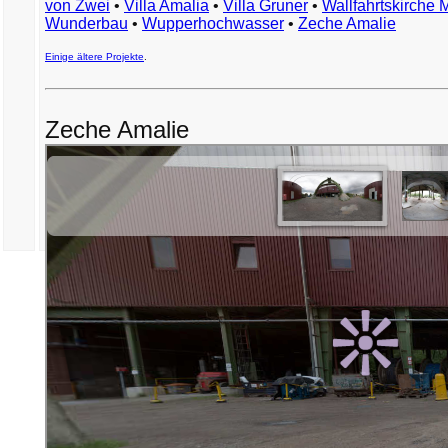
von Zwei
•
Villa Amalia
•
Villa Gruner
•
Wallfahrtskirche 
Wunderbau
•
Wupperhochwasser
•
Zeche Amalie
Einige ältere Projekte
.
Zeche Amalie