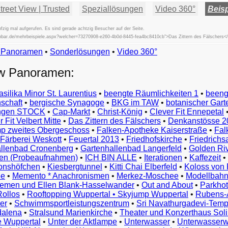
reet View | Trusted
Speziallösungen
Video 360°
Beisp
zig mal aufgerufen. Es sind gerade achtzig Besucher auf der Seite.
fischbar.de/mehrbeispiele.aspx?welcher=73270908-e260-4b0d-8445-fea4bc8410cb">Das Zittern des Fälschers<
w Panoramen
•
Beispiele
Sonderlösungen
•
Video 360°
Examples
ew Panoramen:
Exemples
Esempi
asilika Minor St. Laurentius
•
beengte Räumlichkeiten 1
•
beeng
Vorbeelden
schaft
•
bergische Synagoge
•
BKG im TAW
•
botanischer Gart
Przykłady
ungen STOCK
•
Cap-Markt
•
Christ-König
•
Clever Fit Ennepetal
Ejemplos
 Fit Velbert Mitte
•
Das Zittern des Fälschers
•
Denkanstösse 2
Örnekler
p zweites Obergeschoss
•
Falken-Apotheke Kaiserstraße
•
Fal
Παραδείγματα
Färberei Weskott
•
Feuertal 2013
•
Friedhofskirche
•
Friedrichs
Примеры
llenbad Cronenberg
•
Gartenhallenbad Langerfeld
•
Golden Ri
n (Probeaufnahmen)
•
ICH BIN ALLE
•
Iterationen
•
Kaffezeit
•
示
monshöfchen
•
Kiesbergtunnel
•
Kitti Chai Elberfeld
•
Koloss von 
例
ee
•
Memento * Anachronismen
•
Merkez-Moschee
•
Modellbahn
例
riemen und Ellen Blank-Hasselwander
•
Out and About
•
Parkhot
Rollos
•
Rooftopping Wuppertal • Skyjump Wuppertal
•
Rubens-
예
er
•
Schwimmsportleistungszentrum
•
Sri Navathurgadevi-Temp
dalena
•
Stralsund Marienkirche
•
Theater und Konzerthaus Sol
e Wuppertal
•
Unter der Aktlampe
•
Unterwasser
•
Unterwasserw