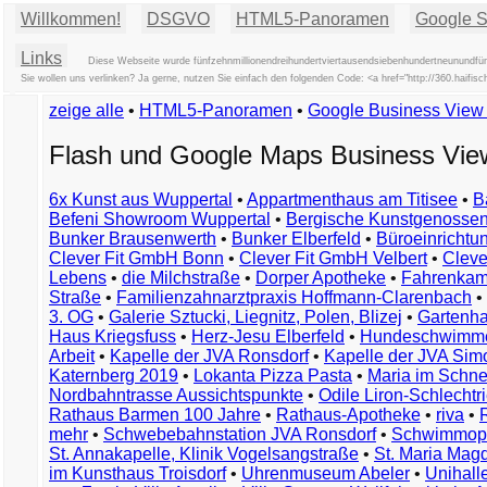
Willkommen!
DSGVO
HTML5-Panoramen
Google St
Links
Diese Webseite wurde fünfzehnmillionendreihundertviertausendsiebenhundertneunundfünf
Sie wollen uns verlinken? Ja gerne, nutzen Sie einfach den folgenden Code: <a href="http://360.hai
zeige alle
•
HTML5-Panoramen
•
Google Business Vie
Flash und Google Maps Business Vi
6x Kunst aus Wuppertal
•
Appartmenthaus am Titisee
•
B
Befeni Showroom Wuppertal
•
Bergische Kunstgenossen
Bunker Brausenwerth
•
Bunker Elberfeld
•
Büroeinricht
Clever Fit GmbH Bonn
•
Clever Fit GmbH Velbert
•
Clever
Lebens
•
die Milchstraße
•
Dorper Apotheke
•
Fahrenkam
Straße
•
Familienzahnarztpraxis Hoffmann-Clarenbach
•
3. OG
•
Galerie Sztucki, Liegnitz, Polen, Blizej
•
Gartenha
Haus Kriegsfuss
•
Herz-Jesu Elberfeld
•
Hundeschwimme
Arbeit
•
Kapelle der JVA Ronsdorf
•
Kapelle der JVA Si
Katernberg 2019
•
Lokanta Pizza Pasta
•
Maria im Schn
Nordbahntrasse Aussichtspunkte
•
Odile Liron-Schlecht
Rathaus Barmen 100 Jahre
•
Rathaus-Apotheke
•
riva
•
mehr
•
Schwebebahnstation JVA Ronsdorf
•
Schwimmop
St. Annakapelle, Klinik Vogelsangstraße
•
St. Maria Mag
im Kunsthaus Troisdorf
•
Uhrenmuseum Abeler
•
Unihall