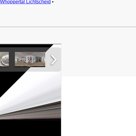
Whoppertal Lichtscheid
•