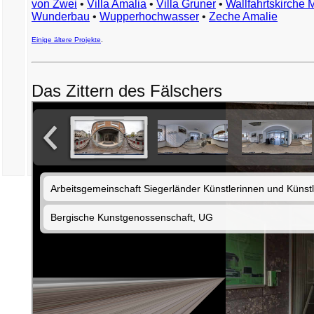
von Zwei
•
Villa Amalia
•
Villa Gruner
•
Wallfahrtskirche 
Wunderbau
•
Wupperhochwasser
•
Zeche Amalie
Einige ältere Projekte
.
Das Zittern des Fälschers