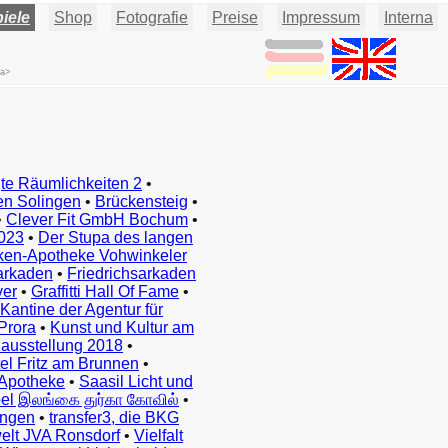
iele
Shop
Fotografie
Preise
Impressum
Interna
/a>
te Räumlichkeiten 2
•
en Solingen
•
Brückensteig
•
•
Clever Fit GmbH Bochum
•
023
•
Der Stupa des langen
ken-Apotheke Vohwinkeler
arkaden
•
Friedrichsarkaden
ver
•
Graffitti Hall Of Fame
•
Kantine der Agentur für
Prora
•
Kunst und Kultur am
ausstellung 2018
•
el Fritz am Brunnen
•
Apotheke
•
Saasil Licht und
el இலங்கை துர்கா கோவில்
•
ingen
•
transfer3, die BKG
elt JVA Ronsdorf
•
Vielfalt