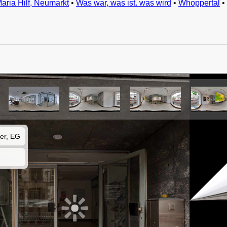
Maria Hilf, Neumarkt
•
Was war, was ist. was wird
•
Whoppertal
•