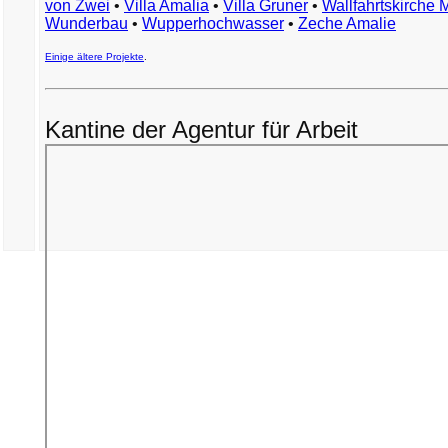
von Zwei
•
Villa Amalia
•
Villa Gruner
•
Wallfahrtskirche 
Wunderbau
•
Wupperhochwasser
•
Zeche Amalie
Einige ältere Projekte
.
Kantine der Agentur für Arbeit