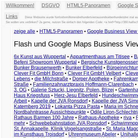
Willkommen!
DSGVO
HTML5-Panoramen
Google St
Links
Diese Webseite wurde fünfzehnmillionendreihundertviertausendsiebenhundertdrei mal au
Sie wollen uns verlinken? Ja gerne, nutzen Sie einfach den folgenden Code: <a href="http://360.haif
zeige alle
•
HTML5-Panoramen
•
Google Business Vie
Flash und Google Maps Business Vi
6x Kunst aus Wuppertal
•
Appartmenthaus am Titisee
•
B
Befeni Showroom Wuppertal
•
Bergische Kunstgenossen
Bunker Brausenwerth
•
Bunker Elberfeld
•
Büroeinricht
Clever Fit GmbH Bonn
•
Clever Fit GmbH Velbert
•
Clever
Lebens
•
die Milchstraße
•
Dorper Apotheke
•
Fahrenkam
Straße
•
Familienzahnarztpraxis Hoffmann-Clarenbach
•
3. OG
•
Galerie Sztucki, Liegnitz, Polen, Blizej
•
Gartenha
Haus Kriegsfuss
•
Herz-Jesu Elberfeld
•
Hundeschwimme
Arbeit
•
Kapelle der JVA Ronsdorf
•
Kapelle der JVA Si
Katernberg 2019
•
Lokanta Pizza Pasta
•
Maria im Schn
Nordbahntrasse Aussichtspunkte
•
Odile Liron-Schlecht
Rathaus Barmen 100 Jahre
•
Rathaus-Apotheke
•
riva
•
mehr
•
Schwebebahnstation JVA Ronsdorf
•
Schwimmop
St. Annakapelle, Klinik Vogelsangstraße
•
St. Maria Mag
im Kunsthaus Troisdorf
•
Uhrenmuseum Abeler
•
Unihall