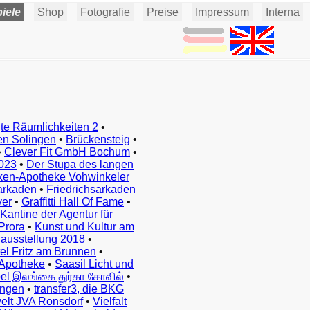
iele
Shop
Fotografie
Preise
Impressum
Interna
te Räumlichkeiten 2
•
en Solingen
•
Brückensteig
•
•
Clever Fit GmbH Bochum
•
023
•
Der Stupa des langen
ken-Apotheke Vohwinkeler
arkaden
•
Friedrichsarkaden
ver
•
Graffitti Hall Of Fame
•
Kantine der Agentur für
Prora
•
Kunst und Kultur am
ausstellung 2018
•
el Fritz am Brunnen
•
Apotheke
•
Saasil Licht und
el இலங்கை துர்கா கோவில்
•
ingen
•
transfer3, die BKG
elt JVA Ronsdorf
•
Vielfalt