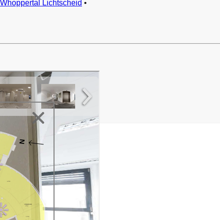
Whoppertal Lichtscheid
•