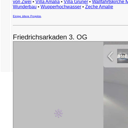
von Zwei
•
Villa Amalia
•
Villa Gruner
•
Wallfahrtskirche 
Wunderbau
•
Wupperhochwasser
•
Zeche Amalie
Einige ältere Projekte
.
Friedrichsarkaden 3. OG