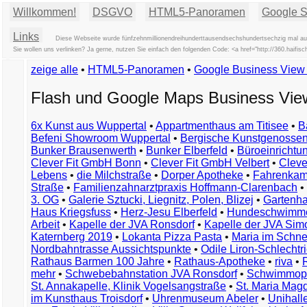
Willkommen!
DSGVO
HTML5-Panoramen
Google St
Links
Diese Webseite wurde fünfzehnmillionendreihunderttausendsechshundertsechzig mal auf
Sie wollen uns verlinken? Ja gerne, nutzen Sie einfach den folgenden Code: <a href="http://360.haif
zeige alle
•
HTML5-Panoramen
•
Google Business Vie
Flash und Google Maps Business Vi
6x Kunst aus Wuppertal
•
Appartmenthaus am Titisee
•
B
Befeni Showroom Wuppertal
•
Bergische Kunstgenossen
Bunker Brausenwerth
•
Bunker Elberfeld
•
Büroeinricht
Clever Fit GmbH Bonn
•
Clever Fit GmbH Velbert
•
Clever
Lebens
•
die Milchstraße
•
Dorper Apotheke
•
Fahrenkam
Straße
•
Familienzahnarztpraxis Hoffmann-Clarenbach
•
3. OG
•
Galerie Sztucki, Liegnitz, Polen, Blizej
•
Gartenha
Haus Kriegsfuss
•
Herz-Jesu Elberfeld
•
Hundeschwimme
Arbeit
•
Kapelle der JVA Ronsdorf
•
Kapelle der JVA Si
Katernberg 2019
•
Lokanta Pizza Pasta
•
Maria im Schn
Nordbahntrasse Aussichtspunkte
•
Odile Liron-Schlecht
Rathaus Barmen 100 Jahre
•
Rathaus-Apotheke
•
riva
•
mehr
•
Schwebebahnstation JVA Ronsdorf
•
Schwimmop
St. Annakapelle, Klinik Vogelsangstraße
•
St. Maria Mag
im Kunsthaus Troisdorf
•
Uhrenmuseum Abeler
•
Unihall