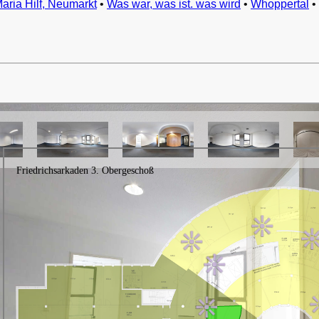
Maria Hilf, Neumarkt
•
Was war, was ist. was wird
•
Whoppertal
•