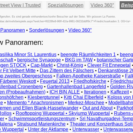
reet View | Trusted
Speziallösungen
Video 360°
Beisp
gerufen. Es sind gerade einhundertsechzehn Besucher auf der Seite. Wir grüssen La Puente.
ischbar.de/mehrbeispiele.aspx?welcher=f6228fe8-96ff-41fa-9981-09232ddff9c7">Friedrichsarkaden 3. OG</a>
w Panoramen
•
Beispiele
Sonderlösungen
•
Video 360°
Examples
ew Panoramen:
Exemples
Esempi
asilika Minor St. Laurentius
•
beengte Räumlichkeiten 1
•
beeng
Vorbeelden
schaft
•
bergische Synagoge
•
BKG im TAW
•
botanischer Gart
Przykłady
ungen STOCK
•
Cap-Markt
•
Christ-König
•
Clever Fit Ennepetal
Ejemplos
 Fit Velbert Mitte
•
Das Zittern des Fälschers
•
Denkanstösse 2
Örnekler
p zweites Obergeschoss
•
Falken-Apotheke Kaiserstraße
•
Fal
Παραδείγματα
Färberei Weskott
•
Feuertal 2013
•
Friedhofskirche
•
Friedrichs
Примеры
llenbad Cronenberg
•
Gartenhallenbad Langerfeld
•
Golden Ri
n (Probeaufnahmen)
•
ICH BIN ALLE
•
Iterationen
•
Kaffezeit
•
示
monshöfchen
•
Kiesbergtunnel
•
Kitti Chai Elberfeld
•
Koloss von 
例
ee
•
Memento * Anachronismen
•
Merkez-Moschee
•
Modellbahn
例
riemen und Ellen Blank-Hasselwander
•
Out and About
•
Parkhot
Rollos
•
Rooftopping Wuppertal • Skyjump Wuppertal
•
Rubens-
예
er
•
Schwimmsportleistungszentrum
•
Sri Navathurgadevi-Temp
dalena
•
Stralsund Marienkirche
•
Theater und Konzerthaus Sol
e Wuppertal
•
Unter der Aktlampe
•
Unterwasser
•
Unterwasserw