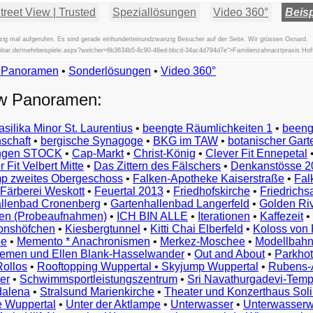
reet View | Trusted
Speziallösungen
Video 360°
Beisp
ig mal aufgerufen. Es sind gerade einhunderteinundzwanzig Besucher auf der Seite. Wir grüssen Oxnard.
ifischbar.de/mehrbeispiele.aspx?welcher=6b3634b5-8c90-46ed-bbcd-34ac4d794d7e">Familienzahnarztpraxis H
w Panoramen
•
Beispiele
Sonderlösungen
•
Video 360°
Examples
ew Panoramen:
Exemples
Esempi
asilika Minor St. Laurentius
•
beengte Räumlichkeiten 1
•
beeng
Vorbeelden
schaft
•
bergische Synagoge
•
BKG im TAW
•
botanischer Gart
Przykłady
ungen STOCK
•
Cap-Markt
•
Christ-König
•
Clever Fit Ennepetal
Ejemplos
 Fit Velbert Mitte
•
Das Zittern des Fälschers
•
Denkanstösse 2
Örnekler
p zweites Obergeschoss
•
Falken-Apotheke Kaiserstraße
•
Fal
Παραδείγματα
Färberei Weskott
•
Feuertal 2013
•
Friedhofskirche
•
Friedrichs
Примеры
llenbad Cronenberg
•
Gartenhallenbad Langerfeld
•
Golden Ri
n (Probeaufnahmen)
•
ICH BIN ALLE
•
Iterationen
•
Kaffezeit
•
示
monshöfchen
•
Kiesbergtunnel
•
Kitti Chai Elberfeld
•
Koloss von 
例
ee
•
Memento * Anachronismen
•
Merkez-Moschee
•
Modellbahn
例
riemen und Ellen Blank-Hasselwander
•
Out and About
•
Parkhot
Rollos
•
Rooftopping Wuppertal • Skyjump Wuppertal
•
Rubens-
예
er
•
Schwimmsportleistungszentrum
•
Sri Navathurgadevi-Temp
dalena
•
Stralsund Marienkirche
•
Theater und Konzerthaus Sol
e Wuppertal
•
Unter der Aktlampe
•
Unterwasser
•
Unterwasserw