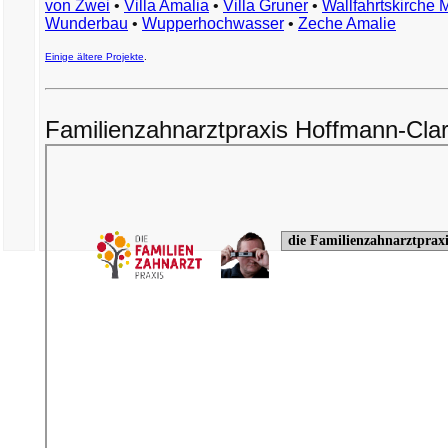
von Zwei
•
Villa Amalia
•
Villa Gruner
•
Wallfahrtskirche 
Wunderbau
•
Wupperhochwasser
•
Zeche Amalie
Einige ältere Projekte
.
Familienzahnarztpraxis Hoffmann-Cla