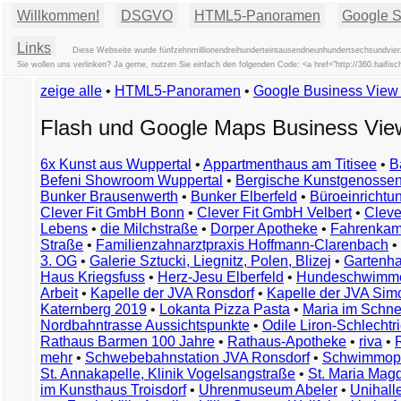
Willkommen!
DSGVO
HTML5-Panoramen
Google St
Links
Diese Webseite wurde fünfzehnmillionendreihunderteintausendneunhundertsechsundvierz
Sie wollen uns verlinken? Ja gerne, nutzen Sie einfach den folgenden Code: <a href="http://360.ha
zeige alle
•
HTML5-Panoramen
•
Google Business Vie
Flash und Google Maps Business Vi
6x Kunst aus Wuppertal
•
Appartmenthaus am Titisee
•
B
Befeni Showroom Wuppertal
•
Bergische Kunstgenossen
Bunker Brausenwerth
•
Bunker Elberfeld
•
Büroeinricht
Clever Fit GmbH Bonn
•
Clever Fit GmbH Velbert
•
Clever
Lebens
•
die Milchstraße
•
Dorper Apotheke
•
Fahrenkam
Straße
•
Familienzahnarztpraxis Hoffmann-Clarenbach
•
3. OG
•
Galerie Sztucki, Liegnitz, Polen, Blizej
•
Gartenha
Haus Kriegsfuss
•
Herz-Jesu Elberfeld
•
Hundeschwimme
Arbeit
•
Kapelle der JVA Ronsdorf
•
Kapelle der JVA Si
Katernberg 2019
•
Lokanta Pizza Pasta
•
Maria im Schn
Nordbahntrasse Aussichtspunkte
•
Odile Liron-Schlecht
Rathaus Barmen 100 Jahre
•
Rathaus-Apotheke
•
riva
•
mehr
•
Schwebebahnstation JVA Ronsdorf
•
Schwimmop
St. Annakapelle, Klinik Vogelsangstraße
•
St. Maria Mag
im Kunsthaus Troisdorf
•
Uhrenmuseum Abeler
•
Unihall