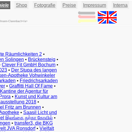
iele
Shop
Fotografie
Preise
Impressum
Interna
offmann-Clarenbach</a>
te Räumlichkeiten 2
•
en Solingen
•
Brückensteig
•
•
Clever Fit GmbH Bochum
•
023
•
Der Stupa des langen
ken-Apotheke Vohwinkeler
arkaden
•
Friedrichsarkaden
ver
•
Graffitti Hall Of Fame
•
Kantine der Agentur für
Prora
•
Kunst und Kultur am
ausstellung 2018
•
el Fritz am Brunnen
•
Apotheke
•
Saasil Licht und
el இலங்கை துர்கா கோவில்
•
ingen
•
transfer3, die BKG
elt JVA Ronsdorf
•
Vielfalt