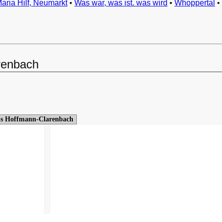
Maria Hilf, Neumarkt
•
Was war, was ist. was wird
•
Whoppertal
•
renbach