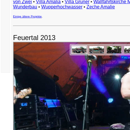
von Zwei
•
Villa Amalia
•
Villa Gruner
•
Wallfahrtskirche 
Wunderbau
•
Wupperhochwasser
•
Zeche Amalie
Einige ältere Projekte
.
Feuertal 2013