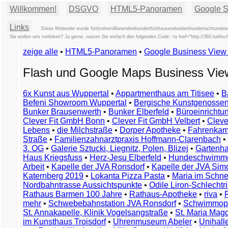
Willkommen!
DSGVO
HTML5-Panoramen
Google St
Links
Diese Webseite wurde fünfzehnmillionendreihundertfünftausendsiebenhundertachtundsieb
Sie wollen uns verlinken? Ja gerne, nutzen Sie einfach den folgenden Code: <a href="http://360.hai
zeige alle
•
HTML5-Panoramen
•
Google Business Vie
Flash und Google Maps Business Vi
6x Kunst aus Wuppertal
•
Appartmenthaus am Titisee
•
B
Befeni Showroom Wuppertal
•
Bergische Kunstgenossen
Bunker Brausenwerth
•
Bunker Elberfeld
•
Büroeinricht
Clever Fit GmbH Bonn
•
Clever Fit GmbH Velbert
•
Clever
Lebens
•
die Milchstraße
•
Dorper Apotheke
•
Fahrenkam
Straße
•
Familienzahnarztpraxis Hoffmann-Clarenbach
•
3. OG
•
Galerie Sztucki, Liegnitz, Polen, Blizej
•
Gartenha
Haus Kriegsfuss
•
Herz-Jesu Elberfeld
•
Hundeschwimme
Arbeit
•
Kapelle der JVA Ronsdorf
•
Kapelle der JVA Si
Katernberg 2019
•
Lokanta Pizza Pasta
•
Maria im Schn
Nordbahntrasse Aussichtspunkte
•
Odile Liron-Schlecht
Rathaus Barmen 100 Jahre
•
Rathaus-Apotheke
•
riva
•
mehr
•
Schwebebahnstation JVA Ronsdorf
•
Schwimmop
St. Annakapelle, Klinik Vogelsangstraße
•
St. Maria Mag
im Kunsthaus Troisdorf
•
Uhrenmuseum Abeler
•
Unihall