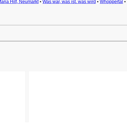
Maria Hilf, Neumarkt
•
Was war, was ist. was wird
•
Whoppertal
•