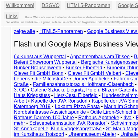
Willkommen!
DSGVO
HTML5-Panoramen
Google St
Links
Diese Webseite wurde fünfzehnmillionendreihunderteintausendsiebenhundertdreiundvierzi
Sie wollen uns verlinken? Ja gerne, nutzen Sie einfach den folgenden Code: <a href="http://360.hai
zeige alle
•
HTML5-Panoramen
•
Google Business Vie
Flash und Google Maps Business Vi
6x Kunst aus Wuppertal
•
Appartmenthaus am Titisee
•
B
Befeni Showroom Wuppertal
•
Bergische Kunstgenossen
Bunker Brausenwerth
•
Bunker Elberfeld
•
Büroeinricht
Clever Fit GmbH Bonn
•
Clever Fit GmbH Velbert
•
Clever
Lebens
•
die Milchstraße
•
Dorper Apotheke
•
Fahrenkam
Straße
•
Familienzahnarztpraxis Hoffmann-Clarenbach
•
3. OG
•
Galerie Sztucki, Liegnitz, Polen, Blizej
•
Gartenha
Haus Kriegsfuss
•
Herz-Jesu Elberfeld
•
Hundeschwimme
Arbeit
•
Kapelle der JVA Ronsdorf
•
Kapelle der JVA Si
Katernberg 2019
•
Lokanta Pizza Pasta
•
Maria im Schn
Nordbahntrasse Aussichtspunkte
•
Odile Liron-Schlecht
Rathaus Barmen 100 Jahre
•
Rathaus-Apotheke
•
riva
•
mehr
•
Schwebebahnstation JVA Ronsdorf
•
Schwimmop
St. Annakapelle, Klinik Vogelsangstraße
•
St. Maria Mag
im Kunsthaus Troisdorf
•
Uhrenmuseum Abeler
•
Unihall