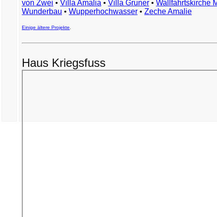
von Zwei
•
Villa Amalia
•
Villa Gruner
•
Wallfahrtskirche 
Wunderbau
•
Wupperhochwasser
•
Zeche Amalie
Einige ältere Projekte
.
Haus Kriegsfuss