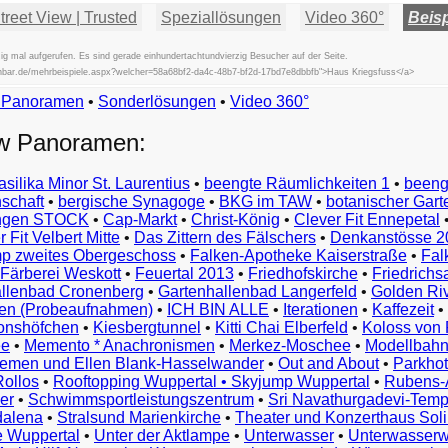
reet View | Trusted
Speziallösungen
Video 360°
Beisp
g mal aufgerufen. Es sind gerade einhundertachtundvierzig Besucher auf der Seite.
fischbar.de/mehrbeispiele.aspx?welcher=58a68bf2-da4c-48b7-bf2d-17bd7e8dbbfb">Haus Kriegsfuss</a>
w Panoramen
•
Beispiele
Sonderlösungen
•
Video 360°
Examples
ew Panoramen:
Exemples
Esempi
asilika Minor St. Laurentius
•
beengte Räumlichkeiten 1
•
beeng
Vorbeelden
schaft
•
bergische Synagoge
•
BKG im TAW
•
botanischer Gart
Przykłady
ungen STOCK
•
Cap-Markt
•
Christ-König
•
Clever Fit Ennepetal
Ejemplos
 Fit Velbert Mitte
•
Das Zittern des Fälschers
•
Denkanstösse 2
Örnekler
p zweites Obergeschoss
•
Falken-Apotheke Kaiserstraße
•
Fal
Παραδείγματα
Färberei Weskott
•
Feuertal 2013
•
Friedhofskirche
•
Friedrichs
Примеры
llenbad Cronenberg
•
Gartenhallenbad Langerfeld
•
Golden Ri
n (Probeaufnahmen)
•
ICH BIN ALLE
•
Iterationen
•
Kaffezeit
•
示
monshöfchen
•
Kiesbergtunnel
•
Kitti Chai Elberfeld
•
Koloss von 
例
ee
•
Memento * Anachronismen
•
Merkez-Moschee
•
Modellbahn
例
riemen und Ellen Blank-Hasselwander
•
Out and About
•
Parkhot
Rollos
•
Rooftopping Wuppertal • Skyjump Wuppertal
•
Rubens-
예
er
•
Schwimmsportleistungszentrum
•
Sri Navathurgadevi-Temp
dalena
•
Stralsund Marienkirche
•
Theater und Konzerthaus Sol
e Wuppertal
•
Unter der Aktlampe
•
Unterwasser
•
Unterwasserw