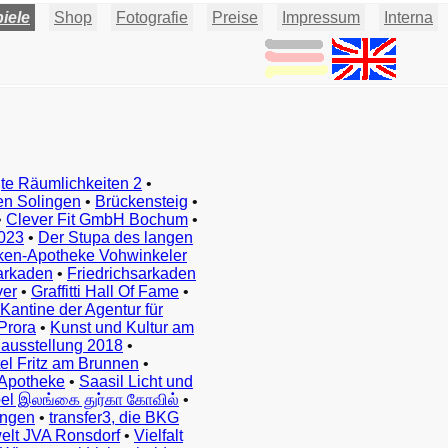
iele
Shop
Fotografie
Preise
Impressum
Interna
te Räumlichkeiten 2
•
en Solingen
•
Brückensteig
•
•
Clever Fit GmbH Bochum
•
023
•
Der Stupa des langen
ken-Apotheke Vohwinkeler
arkaden
•
Friedrichsarkaden
ver
•
Graffitti Hall Of Fame
•
Kantine der Agentur für
Prora
•
Kunst und Kultur am
ausstellung 2018
•
el Fritz am Brunnen
•
Apotheke
•
Saasil Licht und
el இலங்கை துர்கா கோவில்
•
ingen
•
transfer3, die BKG
elt JVA Ronsdorf
•
Vielfalt