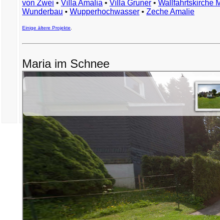
von Zwei
•
Villa Amalia
•
Villa Gruner
•
Wallfahrtskirche 
Wunderbau
•
Wupperhochwasser
•
Zeche Amalie
Einige ältere Projekte
.
Maria im Schnee