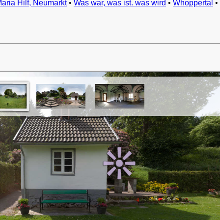
Maria Hilf, Neumarkt
•
Was war, was ist. was wird
•
Whoppertal
•