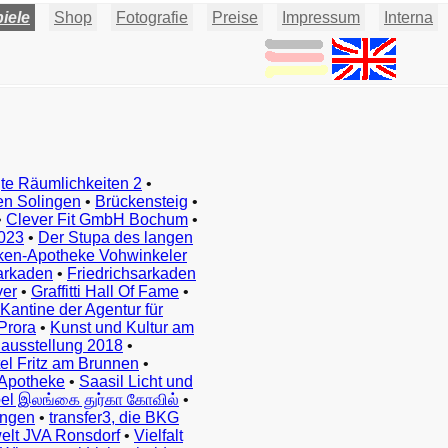
iele
Shop
Fotografie
Preise
Impressum
Interna
te Räumlichkeiten 2
•
en Solingen
•
Brückensteig
•
•
Clever Fit GmbH Bochum
•
023
•
Der Stupa des langen
ken-Apotheke Vohwinkeler
arkaden
•
Friedrichsarkaden
ver
•
Graffitti Hall Of Fame
•
Kantine der Agentur für
Prora
•
Kunst und Kultur am
ausstellung 2018
•
el Fritz am Brunnen
•
Apotheke
•
Saasil Licht und
el இலங்கை துர்கா கோவில்
•
ingen
•
transfer3, die BKG
elt JVA Ronsdorf
•
Vielfalt