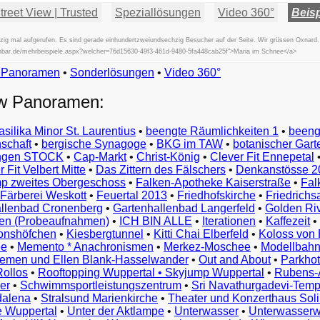
reet View | Trusted
Speziallösungen
Video 360°
Beisp
ig mal aufgerufen. Es sind gerade einhundertzweiundsechzig Besucher auf der Seite. Wir grüssen Oxnard.
fischbar.de/mehrbeispiele.aspx?welcher=76d15630-49f3-461d-9480-5fa448cab25f">Maria im Schnee</a>
w Panoramen
•
Beispiele
Sonderlösungen
•
Video 360°
Examples
ew Panoramen:
Exemples
Esempi
asilika Minor St. Laurentius
•
beengte Räumlichkeiten 1
•
beeng
Vorbeelden
schaft
•
bergische Synagoge
•
BKG im TAW
•
botanischer Gart
Przykłady
ungen STOCK
•
Cap-Markt
•
Christ-König
•
Clever Fit Ennepetal
Ejemplos
 Fit Velbert Mitte
•
Das Zittern des Fälschers
•
Denkanstösse 2
Örnekler
p zweites Obergeschoss
•
Falken-Apotheke Kaiserstraße
•
Fal
Παραδείγματα
Färberei Weskott
•
Feuertal 2013
•
Friedhofskirche
•
Friedrichs
Примеры
llenbad Cronenberg
•
Gartenhallenbad Langerfeld
•
Golden Ri
n (Probeaufnahmen)
•
ICH BIN ALLE
•
Iterationen
•
Kaffezeit
•
示
monshöfchen
•
Kiesbergtunnel
•
Kitti Chai Elberfeld
•
Koloss von 
例
ee
•
Memento * Anachronismen
•
Merkez-Moschee
•
Modellbahn
例
riemen und Ellen Blank-Hasselwander
•
Out and About
•
Parkhot
Rollos
•
Rooftopping Wuppertal • Skyjump Wuppertal
•
Rubens-
예
er
•
Schwimmsportleistungszentrum
•
Sri Navathurgadevi-Temp
dalena
•
Stralsund Marienkirche
•
Theater und Konzerthaus Sol
e Wuppertal
•
Unter der Aktlampe
•
Unterwasser
•
Unterwasserw