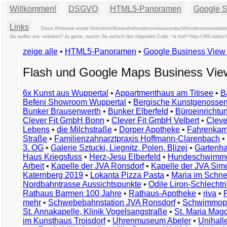
Willkommen!
DSGVO
HTML5-Panoramen
Google St
Links
Diese Webseite wurde fünfzehnmillionendreihundertzweitausendachthundertzweiundsiebz
Sie wollen uns verlinken? Ja gerne, nutzen Sie einfach den folgenden Code: <a href="http://360.hai
zeige alle
•
HTML5-Panoramen
•
Google Business Vie
Flash und Google Maps Business Vi
6x Kunst aus Wuppertal
•
Appartmenthaus am Titisee
•
B
Befeni Showroom Wuppertal
•
Bergische Kunstgenossen
Bunker Brausenwerth
•
Bunker Elberfeld
•
Büroeinricht
Clever Fit GmbH Bonn
•
Clever Fit GmbH Velbert
•
Clever
Lebens
•
die Milchstraße
•
Dorper Apotheke
•
Fahrenkam
Straße
•
Familienzahnarztpraxis Hoffmann-Clarenbach
•
3. OG
•
Galerie Sztucki, Liegnitz, Polen, Blizej
•
Gartenha
Haus Kriegsfuss
•
Herz-Jesu Elberfeld
•
Hundeschwimme
Arbeit
•
Kapelle der JVA Ronsdorf
•
Kapelle der JVA Si
Katernberg 2019
•
Lokanta Pizza Pasta
•
Maria im Schn
Nordbahntrasse Aussichtspunkte
•
Odile Liron-Schlecht
Rathaus Barmen 100 Jahre
•
Rathaus-Apotheke
•
riva
•
mehr
•
Schwebebahnstation JVA Ronsdorf
•
Schwimmop
St. Annakapelle, Klinik Vogelsangstraße
•
St. Maria Mag
im Kunsthaus Troisdorf
•
Uhrenmuseum Abeler
•
Unihall