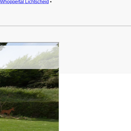
Whoppertal Lichtscheid
•