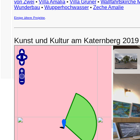
von Zwei
•
Villa Amalia
•
Villa Gruner
•
Wallfahrtskirche 
Wunderbau
•
Wupperhochwasser
•
Zeche Amalie
Einige ältere Projekte
.
Kunst und Kultur am Katernberg 2019