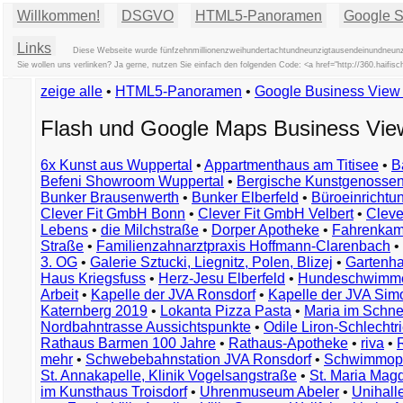
Willkommen!
DSGVO
HTML5-Panoramen
Google St
Links
Diese Webseite wurde fünfzehnmillionenzweihundertachtundneunzigtausendeinundneunzig
Sie wollen uns verlinken? Ja gerne, nutzen Sie einfach den folgenden Code: <a href="http://360.hai
zeige alle
•
HTML5-Panoramen
•
Google Business Vie
Flash und Google Maps Business Vi
6x Kunst aus Wuppertal
•
Appartmenthaus am Titisee
•
B
Befeni Showroom Wuppertal
•
Bergische Kunstgenossen
Bunker Brausenwerth
•
Bunker Elberfeld
•
Büroeinricht
Clever Fit GmbH Bonn
•
Clever Fit GmbH Velbert
•
Clever
Lebens
•
die Milchstraße
•
Dorper Apotheke
•
Fahrenkam
Straße
•
Familienzahnarztpraxis Hoffmann-Clarenbach
•
3. OG
•
Galerie Sztucki, Liegnitz, Polen, Blizej
•
Gartenha
Haus Kriegsfuss
•
Herz-Jesu Elberfeld
•
Hundeschwimme
Arbeit
•
Kapelle der JVA Ronsdorf
•
Kapelle der JVA Si
Katernberg 2019
•
Lokanta Pizza Pasta
•
Maria im Schn
Nordbahntrasse Aussichtspunkte
•
Odile Liron-Schlecht
Rathaus Barmen 100 Jahre
•
Rathaus-Apotheke
•
riva
•
mehr
•
Schwebebahnstation JVA Ronsdorf
•
Schwimmop
St. Annakapelle, Klinik Vogelsangstraße
•
St. Maria Mag
im Kunsthaus Troisdorf
•
Uhrenmuseum Abeler
•
Unihall