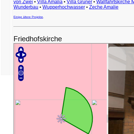
von Zwei
•
Villa Amalia
•
Villa Gruner
•
Wallfahrtskirche 
Wunderbau
•
Wupperhochwasser
•
Zeche Amalie
Einige ältere Projekte
.
Friedhofskirche