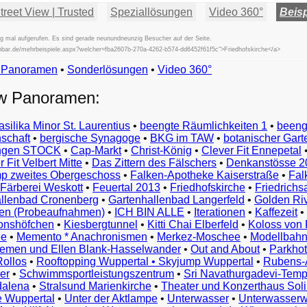
reet View | Trusted
Speziallösungen
Video 360°
Beisp
g mal aufgerufen. Es sind gerade neunundneunzig Besucher auf der Seite.
ischbar.de/mehrbeispiele.aspx?welcher=fba2607b-270a-4262-b574-dd6452f61f5c">Friedhofskirche</a>
w Panoramen
•
Beispiele
Sonderlösungen
•
Video 360°
Examples
ew Panoramen:
Exemples
Esempi
asilika Minor St. Laurentius
•
beengte Räumlichkeiten 1
•
beeng
Vorbeelden
schaft
•
bergische Synagoge
•
BKG im TAW
•
botanischer Gart
Przykłady
ungen STOCK
•
Cap-Markt
•
Christ-König
•
Clever Fit Ennepetal
Ejemplos
 Fit Velbert Mitte
•
Das Zittern des Fälschers
•
Denkanstösse 2
Örnekler
p zweites Obergeschoss
•
Falken-Apotheke Kaiserstraße
•
Fal
Παραδείγματα
Färberei Weskott
•
Feuertal 2013
•
Friedhofskirche
•
Friedrichs
Примеры
llenbad Cronenberg
•
Gartenhallenbad Langerfeld
•
Golden Ri
n (Probeaufnahmen)
•
ICH BIN ALLE
•
Iterationen
•
Kaffezeit
•
示
monshöfchen
•
Kiesbergtunnel
•
Kitti Chai Elberfeld
•
Koloss von 
例
ee
•
Memento * Anachronismen
•
Merkez-Moschee
•
Modellbahn
例
riemen und Ellen Blank-Hasselwander
•
Out and About
•
Parkhot
Rollos
•
Rooftopping Wuppertal • Skyjump Wuppertal
•
Rubens-
예
er
•
Schwimmsportleistungszentrum
•
Sri Navathurgadevi-Temp
dalena
•
Stralsund Marienkirche
•
Theater und Konzerthaus Sol
e Wuppertal
•
Unter der Aktlampe
•
Unterwasser
•
Unterwasserw