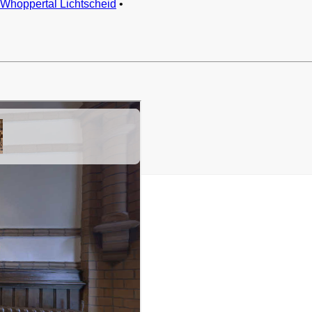
Whoppertal Lichtscheid
•