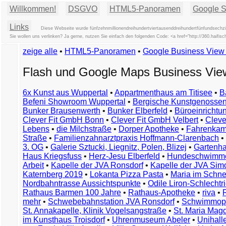
Willkommen!
DSGVO
HTML5-Panoramen
Google St
Links
Diese Webseite wurde fünfzehnmillionendreihundertviertausenddreihundertfünfundsechzi
Sie wollen uns verlinken? Ja gerne, nutzen Sie einfach den folgenden Code: <a href="http://360.haif
zeige alle
•
HTML5-Panoramen
•
Google Business Vie
Flash und Google Maps Business Vi
6x Kunst aus Wuppertal
•
Appartmenthaus am Titisee
•
B
Befeni Showroom Wuppertal
•
Bergische Kunstgenossen
Bunker Brausenwerth
•
Bunker Elberfeld
•
Büroeinricht
Clever Fit GmbH Bonn
•
Clever Fit GmbH Velbert
•
Clever
Lebens
•
die Milchstraße
•
Dorper Apotheke
•
Fahrenkam
Straße
•
Familienzahnarztpraxis Hoffmann-Clarenbach
•
3. OG
•
Galerie Sztucki, Liegnitz, Polen, Blizej
•
Gartenha
Haus Kriegsfuss
•
Herz-Jesu Elberfeld
•
Hundeschwimme
Arbeit
•
Kapelle der JVA Ronsdorf
•
Kapelle der JVA Si
Katernberg 2019
•
Lokanta Pizza Pasta
•
Maria im Schn
Nordbahntrasse Aussichtspunkte
•
Odile Liron-Schlecht
Rathaus Barmen 100 Jahre
•
Rathaus-Apotheke
•
riva
•
mehr
•
Schwebebahnstation JVA Ronsdorf
•
Schwimmop
St. Annakapelle, Klinik Vogelsangstraße
•
St. Maria Mag
im Kunsthaus Troisdorf
•
Uhrenmuseum Abeler
•
Unihall