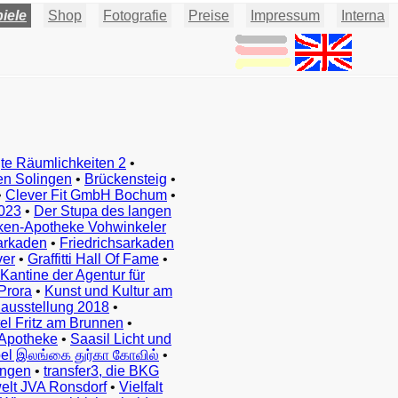
iele
Shop
Fotografie
Preise
Impressum
Interna
te Räumlichkeiten 2
•
en Solingen
•
Brückensteig
•
•
Clever Fit GmbH Bochum
•
023
•
Der Stupa des langen
ken-Apotheke Vohwinkeler
arkaden
•
Friedrichsarkaden
ver
•
Graffitti Hall Of Fame
•
Kantine der Agentur für
Prora
•
Kunst und Kultur am
ausstellung 2018
•
el Fritz am Brunnen
•
Apotheke
•
Saasil Licht und
el இலங்கை துர்கா கோவில்
•
ingen
•
transfer3, die BKG
elt JVA Ronsdorf
•
Vielfalt