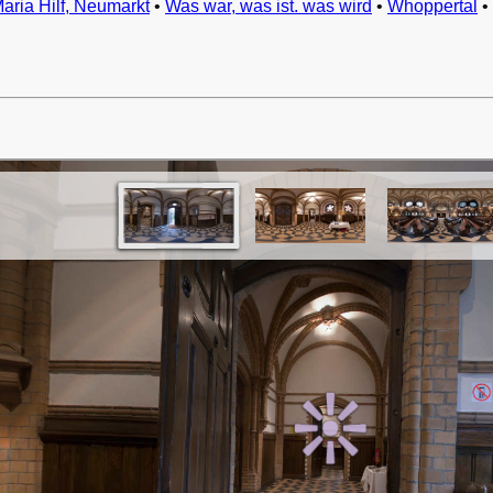
Maria Hilf, Neumarkt
•
Was war, was ist. was wird
•
Whoppertal
•