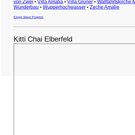
von Zwei
•
Villa Amalia
•
Villa Gruner
•
Wallfahrtskirche 
Wunderbau
•
Wupperhochwasser
•
Zeche Amalie
Einige ältere Projekte
.
Kitti Chai Elberfeld