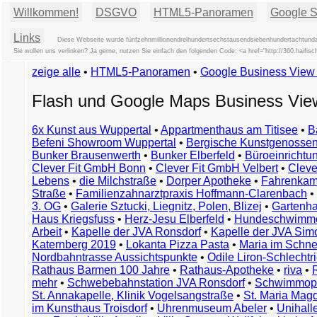
Willkommen!
DSGVO
HTML5-Panoramen
Google St
Links
Diese Webseite wurde fünfzehnmillionendreihundertsechstausendsiebenhundertachtundzw
Sie wollen uns verlinken? Ja gerne, nutzen Sie einfach den folgenden Code: <a href="http://360.haifi
zeige alle
•
HTML5-Panoramen
•
Google Business Vie
Flash und Google Maps Business Vi
6x Kunst aus Wuppertal
•
Appartmenthaus am Titisee
•
B
Befeni Showroom Wuppertal
•
Bergische Kunstgenossen
Bunker Brausenwerth
•
Bunker Elberfeld
•
Büroeinricht
Clever Fit GmbH Bonn
•
Clever Fit GmbH Velbert
•
Clever
Lebens
•
die Milchstraße
•
Dorper Apotheke
•
Fahrenkam
Straße
•
Familienzahnarztpraxis Hoffmann-Clarenbach
•
3. OG
•
Galerie Sztucki, Liegnitz, Polen, Blizej
•
Gartenha
Haus Kriegsfuss
•
Herz-Jesu Elberfeld
•
Hundeschwimme
Arbeit
•
Kapelle der JVA Ronsdorf
•
Kapelle der JVA Si
Katernberg 2019
•
Lokanta Pizza Pasta
•
Maria im Schn
Nordbahntrasse Aussichtspunkte
•
Odile Liron-Schlecht
Rathaus Barmen 100 Jahre
•
Rathaus-Apotheke
•
riva
•
mehr
•
Schwebebahnstation JVA Ronsdorf
•
Schwimmop
St. Annakapelle, Klinik Vogelsangstraße
•
St. Maria Mag
im Kunsthaus Troisdorf
•
Uhrenmuseum Abeler
•
Unihall