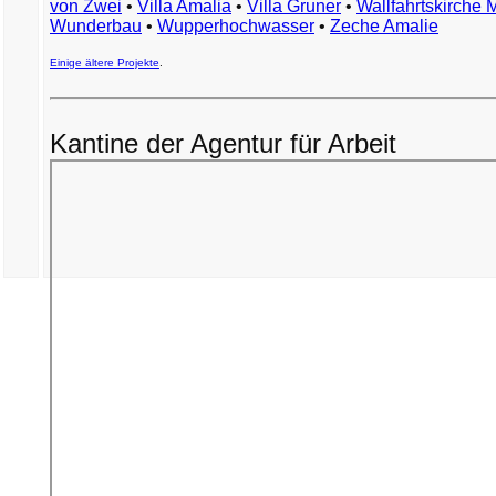
von Zwei
•
Villa Amalia
•
Villa Gruner
•
Wallfahrtskirche 
Wunderbau
•
Wupperhochwasser
•
Zeche Amalie
Einige ältere Projekte
.
Kantine der Agentur für Arbeit