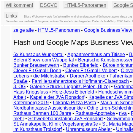
Willkommen!
DSGVO
HTML5-Panoramen
Google St
Links
Diese Webseite wurde fünfzehnmillionendreihunderttausendfünfhundertzweiundzwanzig m
Sie wollen uns verlinken? Ja gerne, nutzen Sie einfach den folgenden Code: <a href="http://360.haif
zeige alle
•
HTML5-Panoramen
•
Google Business Vie
Flash und Google Maps Business Vi
6x Kunst aus Wuppertal
•
Appartmenthaus am Titisee
•
B
Befeni Showroom Wuppertal
•
Bergische Kunstgenossen
Bunker Brausenwerth
•
Bunker Elberfeld
•
Büroeinricht
Clever Fit GmbH Bonn
•
Clever Fit GmbH Velbert
•
Clever
Lebens
•
die Milchstraße
•
Dorper Apotheke
•
Fahrenkam
Straße
•
Familienzahnarztpraxis Hoffmann-Clarenbach
•
3. OG
•
Galerie Sztucki, Liegnitz, Polen, Blizej
•
Gartenha
Haus Kriegsfuss
•
Herz-Jesu Elberfeld
•
Hundeschwimme
Arbeit
•
Kapelle der JVA Ronsdorf
•
Kapelle der JVA Si
Katernberg 2019
•
Lokanta Pizza Pasta
•
Maria im Schn
Nordbahntrasse Aussichtspunkte
•
Odile Liron-Schlecht
Rathaus Barmen 100 Jahre
•
Rathaus-Apotheke
•
riva
•
mehr
•
Schwebebahnstation JVA Ronsdorf
•
Schwimmop
St. Annakapelle, Klinik Vogelsangstraße
•
St. Maria Mag
im Kunsthaus Troisdorf
•
Uhrenmuseum Abeler
•
Unihall