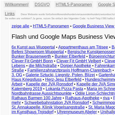
Willkommen!
DSGVO
HTML5-Panoramen
Google St
Links
Diese Webseite wurde fünfzehnmillionendreihundertviertausendeinhundertzweiundsechzig
Sie wollen uns verlinken? Ja gerne, nutzen Sie einfach den folgenden Code: <a href="http://360.ha
zeige alle
•
HTML5-Panoramen
•
Google Business Vie
Flash und Google Maps Business Vi
6x Kunst aus Wuppertal
•
Appartmenthaus am Titisee
•
B
Befeni Showroom Wuppertal
•
Bergische Kunstgenossen
Bunker Brausenwerth
•
Bunker Elberfeld
•
Büroeinricht
Clever Fit GmbH Bonn
•
Clever Fit GmbH Velbert
•
Clever
Lebens
•
die Milchstraße
•
Dorper Apotheke
•
Fahrenkam
Straße
•
Familienzahnarztpraxis Hoffmann-Clarenbach
•
3. OG
•
Galerie Sztucki, Liegnitz, Polen, Blizej
•
Gartenha
Haus Kriegsfuss
•
Herz-Jesu Elberfeld
•
Hundeschwimme
Arbeit
•
Kapelle der JVA Ronsdorf
•
Kapelle der JVA Si
Katernberg 2019
•
Lokanta Pizza Pasta
•
Maria im Schn
Nordbahntrasse Aussichtspunkte
•
Odile Liron-Schlecht
Rathaus Barmen 100 Jahre
•
Rathaus-Apotheke
•
riva
•
mehr
•
Schwebebahnstation JVA Ronsdorf
•
Schwimmop
St. Annakapelle, Klinik Vogelsangstraße
•
St. Maria Mag
im Kunsthaus Troisdorf
•
Uhrenmuseum Abeler
•
Unihall