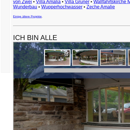
von Zwei
•
Villa Amalia
•
Villa Gruner
•
Wallfahrtskirche 
Wunderbau
•
Wupperhochwasser
•
Zeche Amalie
Einige ältere Projekte
.
ICH BIN ALLE