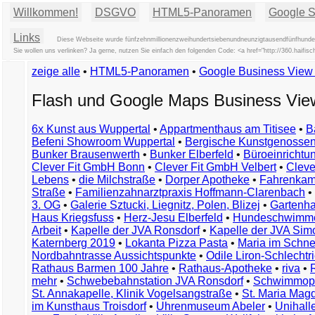
Willkommen!
DSGVO
HTML5-Panoramen
Google St
Links
Diese Webseite wurde fünfzehnmillionenzweihundertsiebenundneunzigtausendfünfhunder
Sie wollen uns verlinken? Ja gerne, nutzen Sie einfach den folgenden Code: <a href="http://360.haif
zeige alle
•
HTML5-Panoramen
•
Google Business Vie
Flash und Google Maps Business Vi
6x Kunst aus Wuppertal
•
Appartmenthaus am Titisee
•
B
Befeni Showroom Wuppertal
•
Bergische Kunstgenossen
Bunker Brausenwerth
•
Bunker Elberfeld
•
Büroeinricht
Clever Fit GmbH Bonn
•
Clever Fit GmbH Velbert
•
Clever
Lebens
•
die Milchstraße
•
Dorper Apotheke
•
Fahrenkam
Straße
•
Familienzahnarztpraxis Hoffmann-Clarenbach
•
3. OG
•
Galerie Sztucki, Liegnitz, Polen, Blizej
•
Gartenha
Haus Kriegsfuss
•
Herz-Jesu Elberfeld
•
Hundeschwimme
Arbeit
•
Kapelle der JVA Ronsdorf
•
Kapelle der JVA Si
Katernberg 2019
•
Lokanta Pizza Pasta
•
Maria im Schn
Nordbahntrasse Aussichtspunkte
•
Odile Liron-Schlecht
Rathaus Barmen 100 Jahre
•
Rathaus-Apotheke
•
riva
•
mehr
•
Schwebebahnstation JVA Ronsdorf
•
Schwimmop
St. Annakapelle, Klinik Vogelsangstraße
•
St. Maria Mag
im Kunsthaus Troisdorf
•
Uhrenmuseum Abeler
•
Unihall