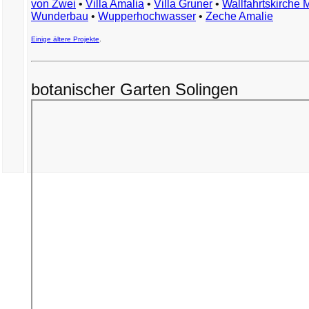
von Zwei
•
Villa Amalia
•
Villa Gruner
•
Wallfahrtskirche 
Wunderbau
•
Wupperhochwasser
•
Zeche Amalie
Einige ältere Projekte
.
botanischer Garten Solingen