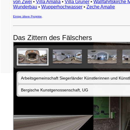
von Zwei
•
Villa Amalia
•
Villa Gruner
•
Wallfahrtskirche 
Wunderbau
•
Wupperhochwasser
•
Zeche Amalie
Einige ältere Projekte
.
Das Zittern des Fälschers