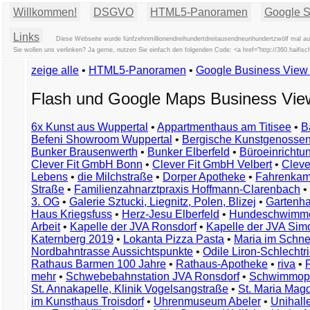
Willkommen!
DSGVO
HTML5-Panoramen
Google St
Links
Diese Webseite wurde fünfzehnmillionendreihundertdreitausendneunhundertzwölf mal auf
Sie wollen uns verlinken? Ja gerne, nutzen Sie einfach den folgenden Code: <a href="http://360.hai
zeige alle
•
HTML5-Panoramen
•
Google Business Vie
Flash und Google Maps Business Vi
6x Kunst aus Wuppertal
•
Appartmenthaus am Titisee
•
B
Befeni Showroom Wuppertal
•
Bergische Kunstgenossen
Bunker Brausenwerth
•
Bunker Elberfeld
•
Büroeinricht
Clever Fit GmbH Bonn
•
Clever Fit GmbH Velbert
•
Clever
Lebens
•
die Milchstraße
•
Dorper Apotheke
•
Fahrenkam
Straße
•
Familienzahnarztpraxis Hoffmann-Clarenbach
•
3. OG
•
Galerie Sztucki, Liegnitz, Polen, Blizej
•
Gartenha
Haus Kriegsfuss
•
Herz-Jesu Elberfeld
•
Hundeschwimme
Arbeit
•
Kapelle der JVA Ronsdorf
•
Kapelle der JVA Si
Katernberg 2019
•
Lokanta Pizza Pasta
•
Maria im Schn
Nordbahntrasse Aussichtspunkte
•
Odile Liron-Schlecht
Rathaus Barmen 100 Jahre
•
Rathaus-Apotheke
•
riva
•
mehr
•
Schwebebahnstation JVA Ronsdorf
•
Schwimmop
St. Annakapelle, Klinik Vogelsangstraße
•
St. Maria Mag
im Kunsthaus Troisdorf
•
Uhrenmuseum Abeler
•
Unihall