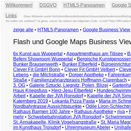
Willkommen!
DSGVO
HTML5-Panoramen
Google St
Links
Diese Webseite wurde fünfzehnmillionendreihundertachttausenddreihunderteinundfünfzig 
Sie wollen uns verlinken? Ja gerne, nutzen Sie einfach den folgenden Code: <a href="http://360.hai
zeige alle
•
HTML5-Panoramen
•
Google Business Vie
Flash und Google Maps Business Vi
6x Kunst aus Wuppertal
•
Appartmenthaus am Titisee
•
B
Befeni Showroom Wuppertal
•
Bergische Kunstgenossen
Bunker Brausenwerth
•
Bunker Elberfeld
•
Büroeinricht
Clever Fit GmbH Bonn
•
Clever Fit GmbH Velbert
•
Clever
Lebens
•
die Milchstraße
•
Dorper Apotheke
•
Fahrenkam
Straße
•
Familienzahnarztpraxis Hoffmann-Clarenbach
•
3. OG
•
Galerie Sztucki, Liegnitz, Polen, Blizej
•
Gartenha
Haus Kriegsfuss
•
Herz-Jesu Elberfeld
•
Hundeschwimme
Arbeit
•
Kapelle der JVA Ronsdorf
•
Kapelle der JVA Si
Katernberg 2019
•
Lokanta Pizza Pasta
•
Maria im Schn
Nordbahntrasse Aussichtspunkte
•
Odile Liron-Schlecht
Rathaus Barmen 100 Jahre
•
Rathaus-Apotheke
•
riva
•
mehr
•
Schwebebahnstation JVA Ronsdorf
•
Schwimmop
St. Annakapelle, Klinik Vogelsangstraße
•
St. Maria Mag
im Kunsthaus Troisdorf
•
Uhrenmuseum Abeler
•
Unihall