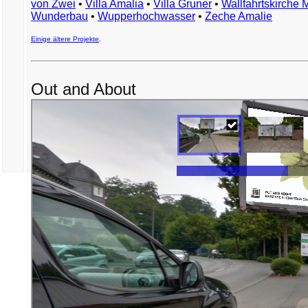
von Zwei
•
Villa Amalia
•
Villa Gruner
•
Wallfahrtskirche 
Wunderbau
•
Wupperhochwasser
•
Zeche Amalie
Einige ältere Projekte
.
Out and About