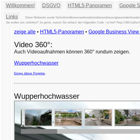
Willkommen!
DSGVO
HTML5-Panoramen
Google St
Links
Diese Webseite wurde fünfzehnmillionenzweihundertsiebenundneunzigtausendeinhundert
Sie wollen uns verlinken? Ja gerne, nutzen Sie einfach den folgenden Code: <a href="http://360.haifis
zeige alle
•
HTML5-Panoramen
•
Google Business Vie
Video 360°:
Auch Videoaufnahmen können 360° rundum zeigen.
Wupperhochwasser
Einige ältere Projekte
.
Wupperhochwasser