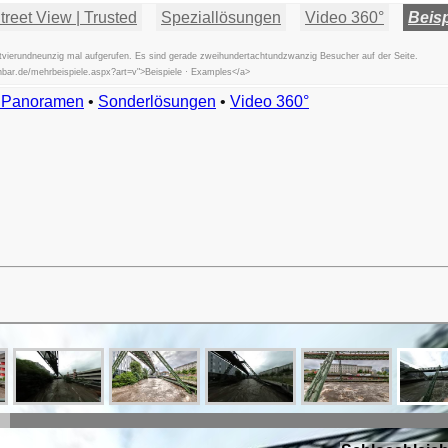
reet View | Trusted
Speziallösungen
Video 360°
Beisp
vierundneunzig mal aufgerufen. Es sind gerade zweihundertachtundzwanzig Besucher auf der Seite.
chbar.de/mehrbeispiele.aspx?art=v">Beispiele · Examples</a>
w Panoramen
•
Beispiele
Sonderlösungen
•
Video 360°
Examples
Exemples
Esempi
Vorbeelden
Przykłady
Ejemplos
Örnekler
Παραδείγματα
Примеры
示
例
例
예