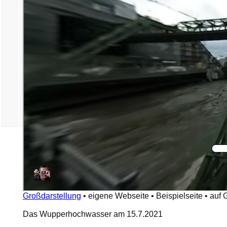
Großdarstellung
•
eigene Webseite
•
Beispielseite
•
auf 
Das Wupperhochwasser am 15.7.2021