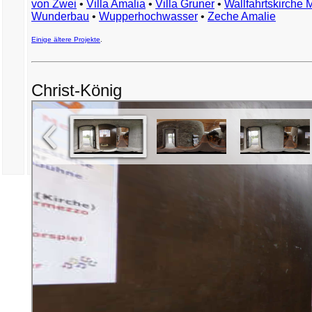
von Zwei
•
Villa Amalia
•
Villa Gruner
•
Wallfahrtskirche 
Wunderbau
•
Wupperhochwasser
•
Zeche Amalie
Einige ältere Projekte
.
Christ-König