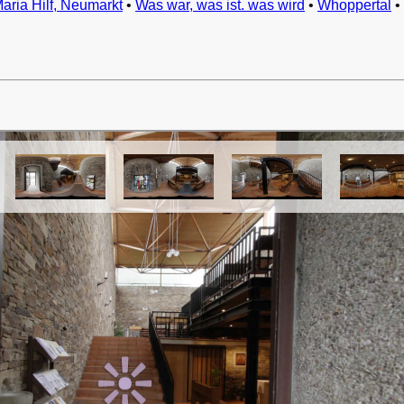
Maria Hilf, Neumarkt
•
Was war, was ist. was wird
•
Whoppertal
•