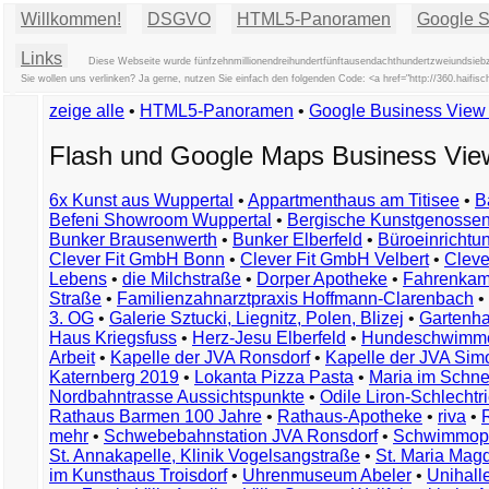
Willkommen!
DSGVO
HTML5-Panoramen
Google St
Links
Diese Webseite wurde fünfzehnmillionendreihundertfünftausendachthundertzweiundsiebzi
Sie wollen uns verlinken? Ja gerne, nutzen Sie einfach den folgenden Code: <a href="http://360.hai
zeige alle
•
HTML5-Panoramen
•
Google Business Vie
Flash und Google Maps Business Vi
6x Kunst aus Wuppertal
•
Appartmenthaus am Titisee
•
B
Befeni Showroom Wuppertal
•
Bergische Kunstgenossen
Bunker Brausenwerth
•
Bunker Elberfeld
•
Büroeinricht
Clever Fit GmbH Bonn
•
Clever Fit GmbH Velbert
•
Clever
Lebens
•
die Milchstraße
•
Dorper Apotheke
•
Fahrenkam
Straße
•
Familienzahnarztpraxis Hoffmann-Clarenbach
•
3. OG
•
Galerie Sztucki, Liegnitz, Polen, Blizej
•
Gartenha
Haus Kriegsfuss
•
Herz-Jesu Elberfeld
•
Hundeschwimme
Arbeit
•
Kapelle der JVA Ronsdorf
•
Kapelle der JVA Si
Katernberg 2019
•
Lokanta Pizza Pasta
•
Maria im Schn
Nordbahntrasse Aussichtspunkte
•
Odile Liron-Schlecht
Rathaus Barmen 100 Jahre
•
Rathaus-Apotheke
•
riva
•
mehr
•
Schwebebahnstation JVA Ronsdorf
•
Schwimmop
St. Annakapelle, Klinik Vogelsangstraße
•
St. Maria Mag
im Kunsthaus Troisdorf
•
Uhrenmuseum Abeler
•
Unihall