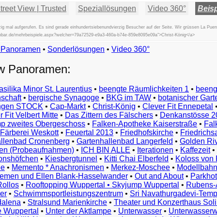
reet View | Trusted
Speziallösungen
Video 360°
Beisp
g mal aufgerufen. Es sind gerade einhundertsiebenundvierzig Besucher auf der Seite. Wir grüssen La Puen
fischbar.de/mehrbeispiele.aspx?welcher=79a72529-e9a3-460a-b74e-859e8095e09a">Christ-König</a>
w Panoramen
•
Beispiele
Sonderlösungen
•
Video 360°
Examples
ew Panoramen:
Exemples
Esempi
asilika Minor St. Laurentius
•
beengte Räumlichkeiten 1
•
beeng
Vorbeelden
schaft
•
bergische Synagoge
•
BKG im TAW
•
botanischer Gart
Przykłady
ungen STOCK
•
Cap-Markt
•
Christ-König
•
Clever Fit Ennepetal
Ejemplos
 Fit Velbert Mitte
•
Das Zittern des Fälschers
•
Denkanstösse 2
Örnekler
p zweites Obergeschoss
•
Falken-Apotheke Kaiserstraße
•
Fal
Παραδείγματα
Färberei Weskott
•
Feuertal 2013
•
Friedhofskirche
•
Friedrichs
Примеры
llenbad Cronenberg
•
Gartenhallenbad Langerfeld
•
Golden Ri
n (Probeaufnahmen)
•
ICH BIN ALLE
•
Iterationen
•
Kaffezeit
•
示
monshöfchen
•
Kiesbergtunnel
•
Kitti Chai Elberfeld
•
Koloss von 
例
ee
•
Memento * Anachronismen
•
Merkez-Moschee
•
Modellbahn
例
riemen und Ellen Blank-Hasselwander
•
Out and About
•
Parkhot
Rollos
•
Rooftopping Wuppertal • Skyjump Wuppertal
•
Rubens-
예
er
•
Schwimmsportleistungszentrum
•
Sri Navathurgadevi-Temp
dalena
•
Stralsund Marienkirche
•
Theater und Konzerthaus Sol
e Wuppertal
•
Unter der Aktlampe
•
Unterwasser
•
Unterwasserw