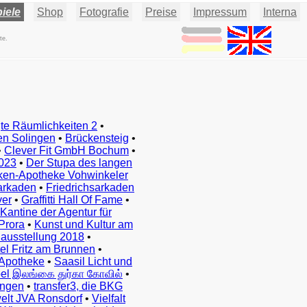
iele
Shop
Fotografie
Preise
Impressum
Interna
te.
te Räumlichkeiten 2
•
en Solingen
•
Brückensteig
•
•
Clever Fit GmbH Bochum
•
023
•
Der Stupa des langen
ken-Apotheke Vohwinkeler
arkaden
•
Friedrichsarkaden
ver
•
Graffitti Hall Of Fame
•
Kantine der Agentur für
Prora
•
Kunst und Kultur am
ausstellung 2018
•
el Fritz am Brunnen
•
Apotheke
•
Saasil Licht und
el இலங்கை துர்கா கோவில்
•
ingen
•
transfer3, die BKG
elt JVA Ronsdorf
•
Vielfalt