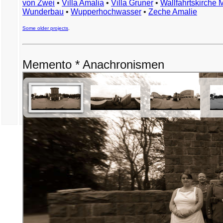
von Zwei
•
Villa Amalia
•
Villa Gruner
•
Wallfahrtskirche 
Wunderbau
•
Wupperhochwasser
•
Zeche Amalie
Some older projects
.
Memento * Anachronismen