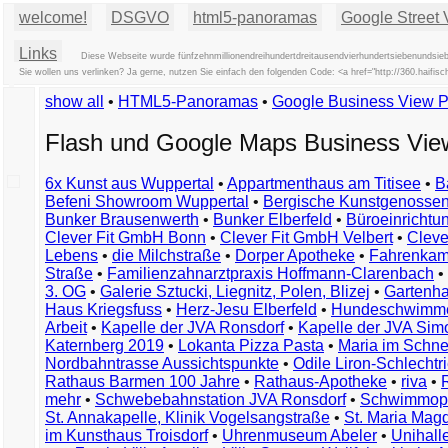
welcome!
DSGVO
html5-panoramas
Google Street 
Links
Diese Webseite wurde fünfzehnmillionendreihundertdreitausendvierhundertsiebenundsieb
Sie wollen uns verlinken? Ja gerne, nutzen Sie einfach den folgenden Code: <a href="http://360.ha
show all
•
HTML5-Panoramas
•
Google Business View 
Flash und Google Maps Business Vi
6x Kunst aus Wuppertal
•
Appartmenthaus am Titisee
•
B
Befeni Showroom Wuppertal
•
Bergische Kunstgenossen
Bunker Brausenwerth
•
Bunker Elberfeld
•
Büroeinricht
Clever Fit GmbH Bonn
•
Clever Fit GmbH Velbert
•
Clever
Lebens
•
die Milchstraße
•
Dorper Apotheke
•
Fahrenkam
Straße
•
Familienzahnarztpraxis Hoffmann-Clarenbach
•
3. OG
•
Galerie Sztucki, Liegnitz, Polen, Blizej
•
Gartenha
Haus Kriegsfuss
•
Herz-Jesu Elberfeld
•
Hundeschwimme
Arbeit
•
Kapelle der JVA Ronsdorf
•
Kapelle der JVA Si
Katernberg 2019
•
Lokanta Pizza Pasta
•
Maria im Schn
Nordbahntrasse Aussichtspunkte
•
Odile Liron-Schlecht
Rathaus Barmen 100 Jahre
•
Rathaus-Apotheke
•
riva
•
mehr
•
Schwebebahnstation JVA Ronsdorf
•
Schwimmop
St. Annakapelle, Klinik Vogelsangstraße
•
St. Maria Mag
im Kunsthaus Troisdorf
•
Uhrenmuseum Abeler
•
Unihall