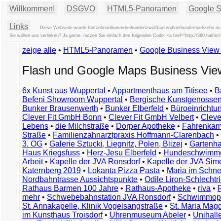
Willkommen!
DSGVO
HTML5-Panoramen
Google St
Links
Diese Webseite wurde fünfzehnmillionendreihundertzwölftausendvierhundertsiebzehn mal
Sie wollen uns verlinken? Ja gerne, nutzen Sie einfach den folgenden Code: <a href="http://360.hai
zeige alle
•
HTML5-Panoramen
•
Google Business Vie
Flash und Google Maps Business Vi
6x Kunst aus Wuppertal
•
Appartmenthaus am Titisee
•
B
Befeni Showroom Wuppertal
•
Bergische Kunstgenossen
Bunker Brausenwerth
•
Bunker Elberfeld
•
Büroeinricht
Clever Fit GmbH Bonn
•
Clever Fit GmbH Velbert
•
Clever
Lebens
•
die Milchstraße
•
Dorper Apotheke
•
Fahrenkam
Straße
•
Familienzahnarztpraxis Hoffmann-Clarenbach
•
3. OG
•
Galerie Sztucki, Liegnitz, Polen, Blizej
•
Gartenha
Haus Kriegsfuss
•
Herz-Jesu Elberfeld
•
Hundeschwimme
Arbeit
•
Kapelle der JVA Ronsdorf
•
Kapelle der JVA Si
Katernberg 2019
•
Lokanta Pizza Pasta
•
Maria im Schn
Nordbahntrasse Aussichtspunkte
•
Odile Liron-Schlecht
Rathaus Barmen 100 Jahre
•
Rathaus-Apotheke
•
riva
•
mehr
•
Schwebebahnstation JVA Ronsdorf
•
Schwimmop
St. Annakapelle, Klinik Vogelsangstraße
•
St. Maria Mag
im Kunsthaus Troisdorf
•
Uhrenmuseum Abeler
•
Unihall