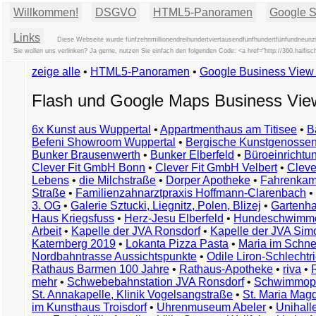
Willkommen!
DSGVO
HTML5-Panoramen
Google St
Links
Diese Webseite wurde fünfzehnmillionendreihundertviertausendfünfhundertfünfundneunzi
Sie wollen uns verlinken? Ja gerne, nutzen Sie einfach den folgenden Code: <a href="http://360.haif
zeige alle
•
HTML5-Panoramen
•
Google Business Vie
Flash und Google Maps Business Vi
6x Kunst aus Wuppertal
•
Appartmenthaus am Titisee
•
B
Befeni Showroom Wuppertal
•
Bergische Kunstgenossen
Bunker Brausenwerth
•
Bunker Elberfeld
•
Büroeinricht
Clever Fit GmbH Bonn
•
Clever Fit GmbH Velbert
•
Clever
Lebens
•
die Milchstraße
•
Dorper Apotheke
•
Fahrenkam
Straße
•
Familienzahnarztpraxis Hoffmann-Clarenbach
•
3. OG
•
Galerie Sztucki, Liegnitz, Polen, Blizej
•
Gartenha
Haus Kriegsfuss
•
Herz-Jesu Elberfeld
•
Hundeschwimme
Arbeit
•
Kapelle der JVA Ronsdorf
•
Kapelle der JVA Si
Katernberg 2019
•
Lokanta Pizza Pasta
•
Maria im Schn
Nordbahntrasse Aussichtspunkte
•
Odile Liron-Schlecht
Rathaus Barmen 100 Jahre
•
Rathaus-Apotheke
•
riva
•
mehr
•
Schwebebahnstation JVA Ronsdorf
•
Schwimmop
St. Annakapelle, Klinik Vogelsangstraße
•
St. Maria Mag
im Kunsthaus Troisdorf
•
Uhrenmuseum Abeler
•
Unihall