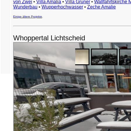
von Zwei
•
Villa Amalia
•
Villa Gruner
•
Wallfahrtskirche 
Wunderbau
•
Wupperhochwasser
•
Zeche Amalie
Einige ältere Projekte
.
Whoppertal Lichtscheid