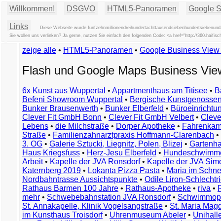
Willkommen!
DSGVO
HTML5-Panoramen
Google St
Links
Diese Webseite wurde fünfzehnmillionendreihundertachttausendsiebenhundertsiebenundz
Sie wollen uns verlinken? Ja gerne, nutzen Sie einfach den folgenden Code: <a href="http://360.ha
zeige alle
•
HTML5-Panoramen
•
Google Business Vie
Flash und Google Maps Business Vi
6x Kunst aus Wuppertal
•
Appartmenthaus am Titisee
•
B
Befeni Showroom Wuppertal
•
Bergische Kunstgenossen
Bunker Brausenwerth
•
Bunker Elberfeld
•
Büroeinricht
Clever Fit GmbH Bonn
•
Clever Fit GmbH Velbert
•
Clever
Lebens
•
die Milchstraße
•
Dorper Apotheke
•
Fahrenkam
Straße
•
Familienzahnarztpraxis Hoffmann-Clarenbach
•
3. OG
•
Galerie Sztucki, Liegnitz, Polen, Blizej
•
Gartenha
Haus Kriegsfuss
•
Herz-Jesu Elberfeld
•
Hundeschwimme
Arbeit
•
Kapelle der JVA Ronsdorf
•
Kapelle der JVA Si
Katernberg 2019
•
Lokanta Pizza Pasta
•
Maria im Schn
Nordbahntrasse Aussichtspunkte
•
Odile Liron-Schlecht
Rathaus Barmen 100 Jahre
•
Rathaus-Apotheke
•
riva
•
mehr
•
Schwebebahnstation JVA Ronsdorf
•
Schwimmop
St. Annakapelle, Klinik Vogelsangstraße
•
St. Maria Mag
im Kunsthaus Troisdorf
•
Uhrenmuseum Abeler
•
Unihall