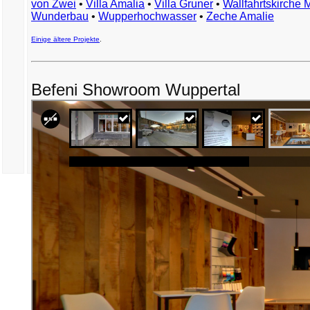
von Zwei
•
Villa Amalia
•
Villa Gruner
•
Wallfahrtskirche 
Wunderbau
•
Wupperhochwasser
•
Zeche Amalie
Einige ältere Projekte
.
Befeni Showroom Wuppertal