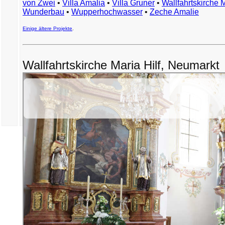
von Zwei
•
Villa Amalia
•
Villa Gruner
•
Wallfahrtskirche 
Wunderbau
•
Wupperhochwasser
•
Zeche Amalie
Einige ältere Projekte
.
Wallfahrtskirche Maria Hilf, Neumarkt