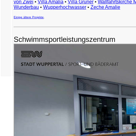
von Zwei
•
Villa Amalia
•
Villa Gruner
•
Wallfahrtskirche 
Wunderbau
•
Wupperhochwasser
•
Zeche Amalie
Einige ältere Projekte
.
Schwimmsportleistungszentrum