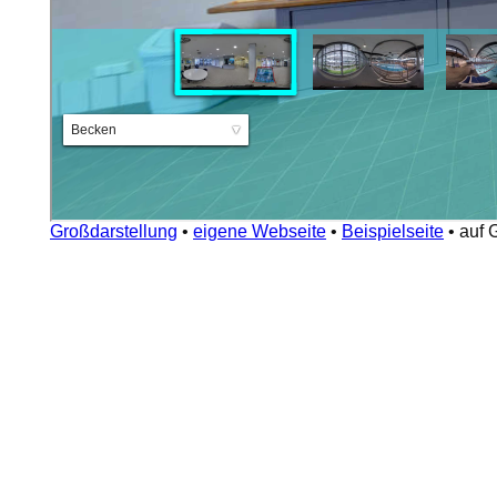
Großdarstellung
•
eigene Webseite
•
Beispielseite
•
auf 