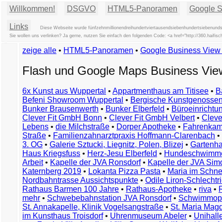
Willkommen!
DSGVO
HTML5-Panoramen
Google St
Links
Diese Webseite wurde fünfzehnmillionendreihundertviertausendsiebenhundertsiebenunds
Sie wollen uns verlinken? Ja gerne, nutzen Sie einfach den folgenden Code: <a href="http://360.ha
zeige alle
•
HTML5-Panoramen
•
Google Business Vie
Flash und Google Maps Business Vi
6x Kunst aus Wuppertal
•
Appartmenthaus am Titisee
•
B
Befeni Showroom Wuppertal
•
Bergische Kunstgenossen
Bunker Brausenwerth
•
Bunker Elberfeld
•
Büroeinricht
Clever Fit GmbH Bonn
•
Clever Fit GmbH Velbert
•
Clever
Lebens
•
die Milchstraße
•
Dorper Apotheke
•
Fahrenkam
Straße
•
Familienzahnarztpraxis Hoffmann-Clarenbach
•
3. OG
•
Galerie Sztucki, Liegnitz, Polen, Blizej
•
Gartenha
Haus Kriegsfuss
•
Herz-Jesu Elberfeld
•
Hundeschwimme
Arbeit
•
Kapelle der JVA Ronsdorf
•
Kapelle der JVA Si
Katernberg 2019
•
Lokanta Pizza Pasta
•
Maria im Schn
Nordbahntrasse Aussichtspunkte
•
Odile Liron-Schlecht
Rathaus Barmen 100 Jahre
•
Rathaus-Apotheke
•
riva
•
mehr
•
Schwebebahnstation JVA Ronsdorf
•
Schwimmop
St. Annakapelle, Klinik Vogelsangstraße
•
St. Maria Mag
im Kunsthaus Troisdorf
•
Uhrenmuseum Abeler
•
Unihall