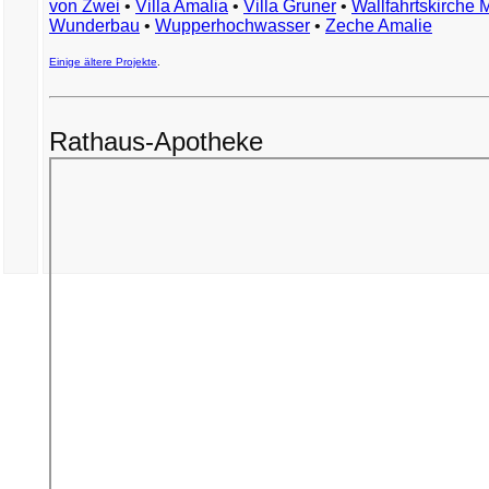
von Zwei
•
Villa Amalia
•
Villa Gruner
•
Wallfahrtskirche 
Wunderbau
•
Wupperhochwasser
•
Zeche Amalie
Einige ältere Projekte
.
Rathaus-Apotheke