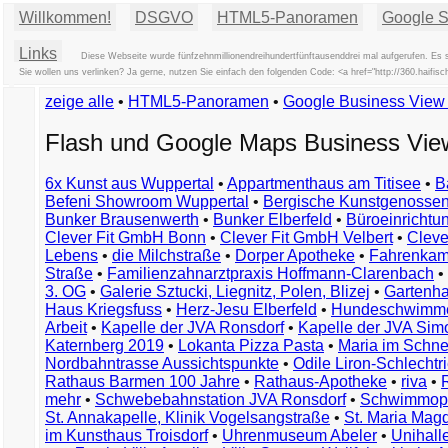
Willkommen!
DSGVO
HTML5-Panoramen
Google St
Links
Diese Webseite wurde fünfzehnmillionendreihundertfünftausenddrei mal aufgerufen. Es 
Sie wollen uns verlinken? Ja gerne, nutzen Sie einfach den folgenden Code: <a href="http://360.ha
zeige alle
•
HTML5-Panoramen
•
Google Business Vie
Flash und Google Maps Business Vi
6x Kunst aus Wuppertal
•
Appartmenthaus am Titisee
•
B
Befeni Showroom Wuppertal
•
Bergische Kunstgenossen
Bunker Brausenwerth
•
Bunker Elberfeld
•
Büroeinricht
Clever Fit GmbH Bonn
•
Clever Fit GmbH Velbert
•
Clever
Lebens
•
die Milchstraße
•
Dorper Apotheke
•
Fahrenkam
Straße
•
Familienzahnarztpraxis Hoffmann-Clarenbach
•
3. OG
•
Galerie Sztucki, Liegnitz, Polen, Blizej
•
Gartenha
Haus Kriegsfuss
•
Herz-Jesu Elberfeld
•
Hundeschwimme
Arbeit
•
Kapelle der JVA Ronsdorf
•
Kapelle der JVA Si
Katernberg 2019
•
Lokanta Pizza Pasta
•
Maria im Schn
Nordbahntrasse Aussichtspunkte
•
Odile Liron-Schlecht
Rathaus Barmen 100 Jahre
•
Rathaus-Apotheke
•
riva
•
mehr
•
Schwebebahnstation JVA Ronsdorf
•
Schwimmop
St. Annakapelle, Klinik Vogelsangstraße
•
St. Maria Mag
im Kunsthaus Troisdorf
•
Uhrenmuseum Abeler
•
Unihall