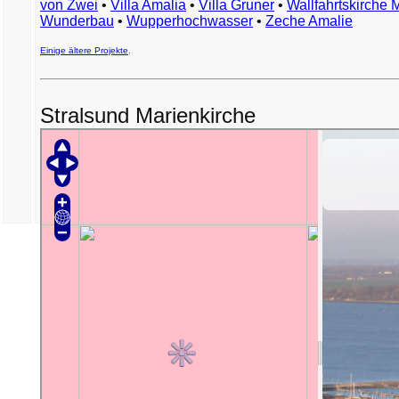
von Zwei
•
Villa Amalia
•
Villa Gruner
•
Wallfahrtskirche 
Wunderbau
•
Wupperhochwasser
•
Zeche Amalie
Einige ältere Projekte
.
Stralsund Marienkirche