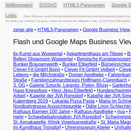
Willkommen!
DSGVO
HTML5-Panoramen
Google St
Links
Diese Webseite wurde fünfzehnmillionendreihunderttausendneunhundertdreiundsechzig m
Sie wollen uns verlinken? Ja gerne, nutzen Sie einfach den folgenden Code: <a href="http://360.hai
zeige alle
•
HTML5-Panoramen
•
Google Business Vie
Flash und Google Maps Business Vi
6x Kunst aus Wuppertal
•
Appartmenthaus am Titisee
•
B
Befeni Showroom Wuppertal
•
Bergische Kunstgenossen
Bunker Brausenwerth
•
Bunker Elberfeld
•
Büroeinricht
Clever Fit GmbH Bonn
•
Clever Fit GmbH Velbert
•
Clever
Lebens
•
die Milchstraße
•
Dorper Apotheke
•
Fahrenkam
Straße
•
Familienzahnarztpraxis Hoffmann-Clarenbach
•
3. OG
•
Galerie Sztucki, Liegnitz, Polen, Blizej
•
Gartenha
Haus Kriegsfuss
•
Herz-Jesu Elberfeld
•
Hundeschwimme
Arbeit
•
Kapelle der JVA Ronsdorf
•
Kapelle der JVA Si
Katernberg 2019
•
Lokanta Pizza Pasta
•
Maria im Schn
Nordbahntrasse Aussichtspunkte
•
Odile Liron-Schlecht
Rathaus Barmen 100 Jahre
•
Rathaus-Apotheke
•
riva
•
mehr
•
Schwebebahnstation JVA Ronsdorf
•
Schwimmop
St. Annakapelle, Klinik Vogelsangstraße
•
St. Maria Mag
im Kunsthaus Troisdorf
•
Uhrenmuseum Abeler
•
Unihall